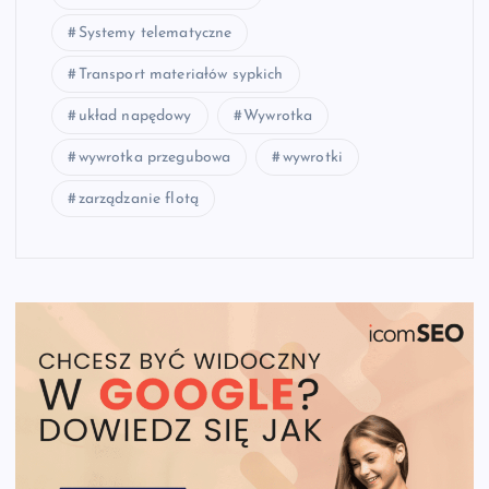
Systemy telematyczne
Transport materiałów sypkich
układ napędowy
Wywrotka
wywrotka przegubowa
wywrotki
zarządzanie flotą