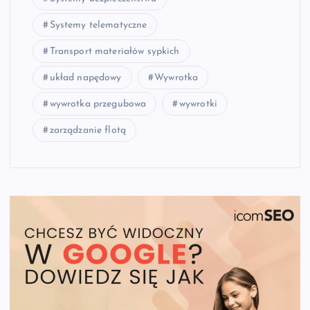
Systemy telematyczne
Transport materiałów sypkich
układ napędowy
Wywrotka
wywrotka przegubowa
wywrotki
zarządzanie flotą