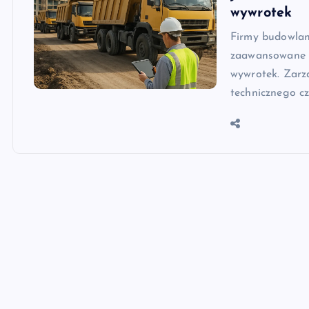
wywrotek
Firmy budowlane
zaawansowane n
wywrotek. Zarz
technicznego cz