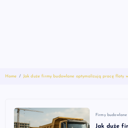
S
k
i
p
t
o
c
o
n
t
Home
Jak duże firmy budowlane optymalizują pracę floty 
e
n
t
Firmy budowlane
Jak duże fi