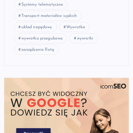
Systemy telematyczne
Transport materiałów sypkich
układ napędowy
Wywrotka
wywrotka przegubowa
wywrotki
zarządzanie flotą