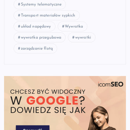
Systemy telematyczne
Transport materiałów sypkich
układ napędowy
Wywrotka
wywrotka przegubowa
wywrotki
zarządzanie flotą