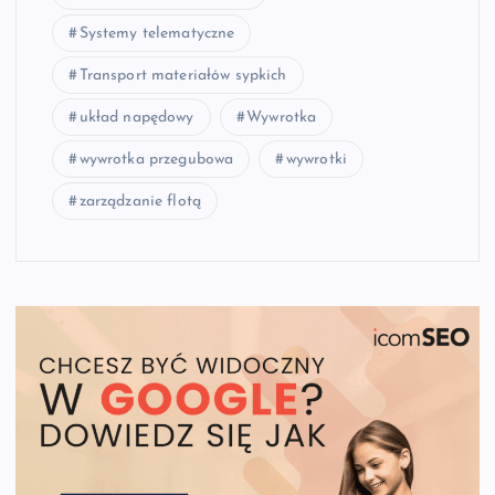
Systemy telematyczne
Transport materiałów sypkich
układ napędowy
Wywrotka
wywrotka przegubowa
wywrotki
zarządzanie flotą