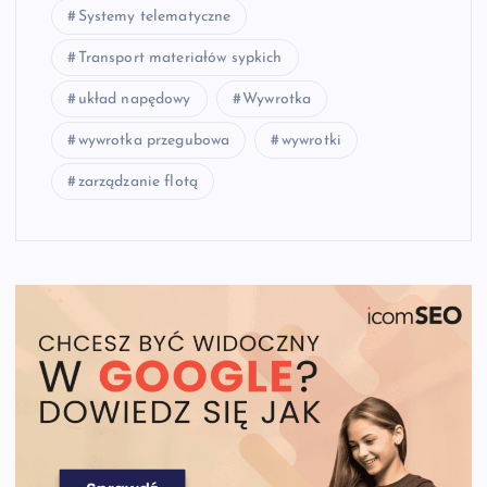
Systemy telematyczne
Transport materiałów sypkich
układ napędowy
Wywrotka
wywrotka przegubowa
wywrotki
zarządzanie flotą