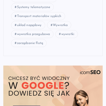
Systemy telematyczne
Transport materiałów sypkich
układ napędowy
Wywrotka
wywrotka przegubowa
wywrotki
zarządzanie flotą