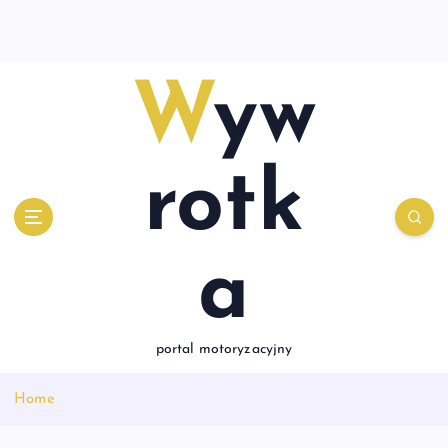
S
k
i
p
Wyw
t
o
c
o
rotk
n
t
e
a
n
t
portal motoryzacyjny
Home