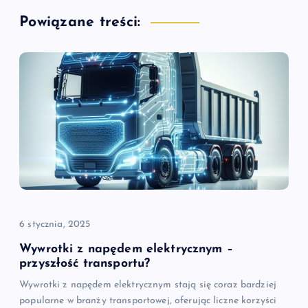
Powiązane treści:
c
j
a
w
p
i
6 stycznia, 2025
s
Wywrotki z napędem elektrycznym –
u
przyszłość transportu?
Wywrotki z napędem elektrycznym stają się coraz bardziej
popularne w branży transportowej, oferując liczne korzyści