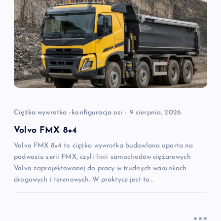
c
j
a
w
p
Ciężka wywrotka
konfiguracja osi
9 sierpnia, 2026
i
Volvo FMX 8×4
Volvo FMX 8×4 to ciężka wywrotka budowlana oparta na
s
podwoziu serii FMX, czyli linii samochodów ciężarowych
Volvo zaprojektowanej do pracy w trudnych warunkach
u
drogowych i terenowych. W praktyce jest to…