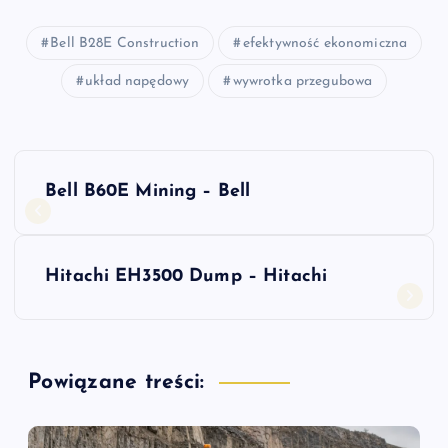
Bell B28E Construction
efektywność ekonomiczna
układ napędowy
wywrotka przegubowa
N
Bell B60E Mining – Bell
a
w
Hitachi EH3500 Dump – Hitachi
i
g
Powiązane treści:
a