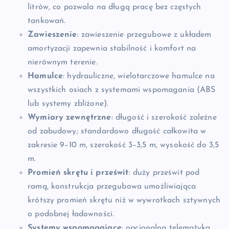
litrów, co pozwala na długą pracę bez częstych
tankowań.
Zawieszenie
: zawieszenie przegubowe z układem
amortyzacji zapewnia stabilność i komfort na
nierównym terenie.
Hamulce
: hydrauliczne, wielotarczowe hamulce na
wszystkich osiach z systemami wspomagania (ABS
lub systemy zbliżone).
Wymiary zewnętrzne
: długość i szerokość zależne
od zabudowy; standardowo długość całkowita w
zakresie 9–10 m, szerokość 3–3,5 m, wysokość do 3,5
m.
Promień skrętu i prześwit
: duży prześwit pod
ramą, konstrukcja przegubowa umożliwiająca
krótszy promień skrętu niż w wywrotkach sztywnych
o podobnej ładowności.
Systemy wspomagające
: opcjonalna telematyka,