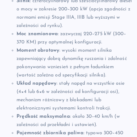
Silnik
: czterocylindrowy lub sześciocylindrowy diesel
o mocy w zakresie 200–300 kW (opcja zgodności z
normami emisji Stage IIIA, IIIB lub wyższymi w
zależności od rynku).
Moc znamionowa
: zazwyczaj 220–275 kW (300–
370 KM) przy optymalnej konfiguracji.
Moment obrotowy
: wysoki moment silnika
zapewniający dobrą dynamikę ruszania i zdolność
pokonywania wzniesień z pełnym ładunkiem
(wartość zależna od specyfikacji silnika).
Układ napędowy
: stały napęd na wszystkie osie
(4×4 lub 6×6 w zależności od konfiguracji osi),
mechanizm różnicowy z blokadami lub
elektronicznymi systemami kontroli trakcji.
Prędkość maksymalna
: około 30–40 km/h (w
zależności od przekładni i ustawień).
Pojemność zbiornika paliwa
: typowo 300–450