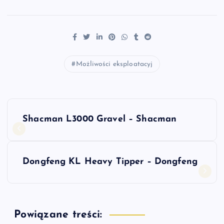
Możliwości eksploatacyj
N
Shacman L3000 Gravel – Shacman
a
w
Dongfeng KL Heavy Tipper – Dongfeng
i
g
Powiązane treści: