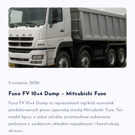
a
c
j
a
w
p
5 sierpnia, 2026
i
Fuso FV 10×4 Dump – Mitsubishi Fuso
Fuso FV 10×4 Dump to reprezentant ciężkich wywrotek
s
produkowanych przez japońską markę Mitsubishi Fuso. Ten
model łączy w sobie solidne, przemysłowe wykonanie
u
podwozia z wydajnym układem napędowym i konstrukcją
skrzyni…