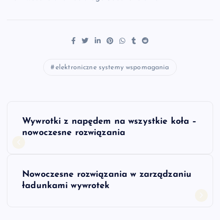
elektroniczne systemy wspomagania
N
Wywrotki z napędem na wszystkie koła –
a
nowoczesne rozwiązania
w
Nowoczesne rozwiązania w zarządzaniu
i
ładunkami wywrotek
g