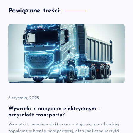
a
Powiązane treści:
c
j
a
w
p
i
6 stycznia, 2025
s
Wywrotki z napędem elektrycznym –
przyszłość transportu?
u
Wywrotki z napędem elektrycznym stają się coraz bardziej
popularne w branży transportowej, oferując liczne korzyści