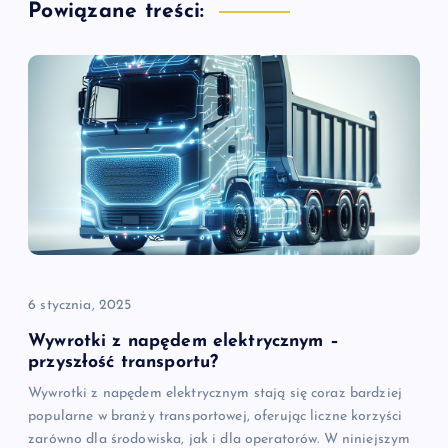
a
Powiązane treści:
c
j
a
w
p
i
6 stycznia, 2025
s
Wywrotki z napędem elektrycznym –
przyszłość transportu?
u
Wywrotki z napędem elektrycznym stają się coraz bardziej
popularne w branży transportowej, oferując liczne korzyści
zarówno dla środowiska, jak i dla operatorów. W niniejszym