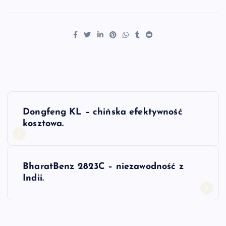
N
Dongfeng KL – chińska efektywność
a
kosztowa.
w
BharatBenz 2823C – niezawodność z
i
Indii.
g