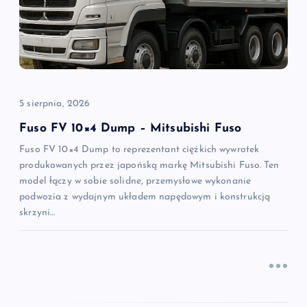
a
w
p
5 sierpnia, 2026
i
Fuso FV 10×4 Dump – Mitsubishi Fuso
Fuso FV 10×4 Dump to reprezentant ciężkich wywrotek
s
produkowanych przez japońską markę Mitsubishi Fuso. Ten
model łączy w sobie solidne, przemysłowe wykonanie
u
podwozia z wydajnym układem napędowym i konstrukcją
skrzyni…