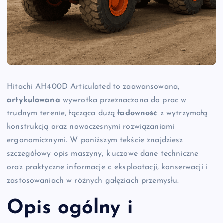
Hitachi AH400D Articulated to zaawansowana,
artykulowana
wywrotka przeznaczona do prac w
trudnym terenie, łącząca dużą
ładowność
z wytrzymałą
konstrukcją oraz nowoczesnymi rozwiązaniami
ergonomicznymi. W poniższym tekście znajdziesz
szczegółowy opis maszyny, kluczowe dane techniczne
oraz praktyczne informacje o eksploatacji, konserwacji i
zastosowaniach w różnych gałęziach przemysłu.
Opis ogólny i