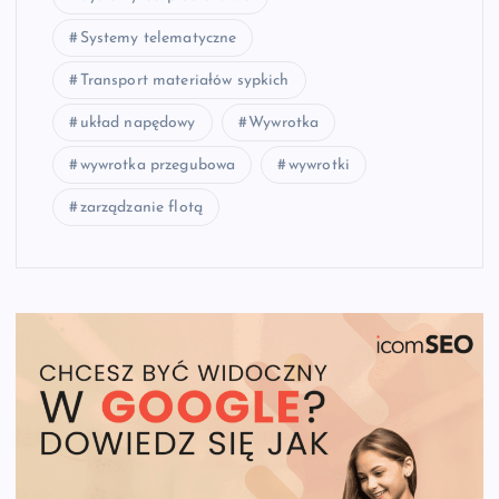
Systemy telematyczne
Transport materiałów sypkich
układ napędowy
Wywrotka
wywrotka przegubowa
wywrotki
zarządzanie flotą