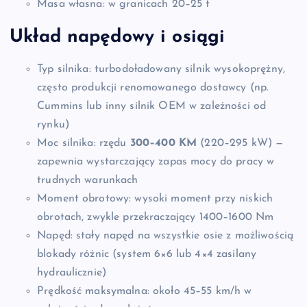
Masa własna: w granicach 20–25 t
Układ napędowy i osiągi
Typ silnika: turbodoładowany silnik wysokoprężny,
często produkcji renomowanego dostawcy (np.
Cummins lub inny silnik OEM w zależności od
rynku)
Moc silnika: rzędu
300–400 KM
(220–295 kW) —
zapewnia wystarczający zapas mocy do pracy w
trudnych warunkach
Moment obrotowy: wysoki moment przy niskich
obrotach, zwykle przekraczający 1400–1600 Nm
Napęd: stały napęd na wszystkie osie z możliwością
blokady różnic (system 6×6 lub 4×4 zasilany
hydraulicznie)
Prędkość maksymalna: około 45–55 km/h w