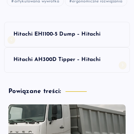
artykulowana wywrotka
ergonomiczne rozwiązania
N
Hitachi EH1100-5 Dump – Hitachi
a
w
Hitachi AH300D Tipper – Hitachi
i
g
Powiązane treści:
a
c
j