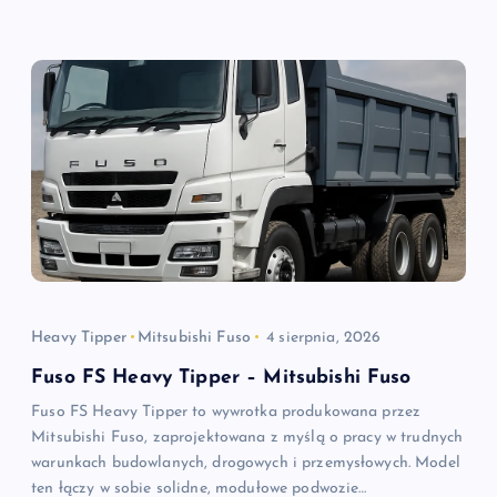
Heavy Tipper
Mitsubishi Fuso
4 sierpnia, 2026
Fuso FS Heavy Tipper – Mitsubishi Fuso
Fuso FS Heavy Tipper to wywrotka produkowana przez
Mitsubishi Fuso, zaprojektowana z myślą o pracy w trudnych
warunkach budowlanych, drogowych i przemysłowych. Model
ten łączy w sobie solidne, modułowe podwozie…