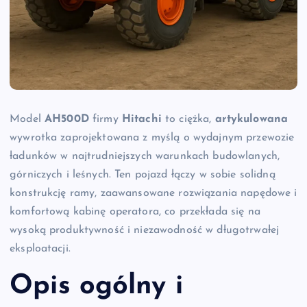
Model
AH500D
firmy
Hitachi
to ciężka,
artykulowana
wywrotka zaprojektowana z myślą o wydajnym przewozie
ładunków w najtrudniejszych warunkach budowlanych,
górniczych i leśnych. Ten pojazd łączy w sobie solidną
konstrukcję ramy, zaawansowane rozwiązania napędowe i
komfortową kabinę operatora, co przekłada się na
wysoką produktywność i niezawodność w długotrwałej
eksploatacji.
Opis ogólny i