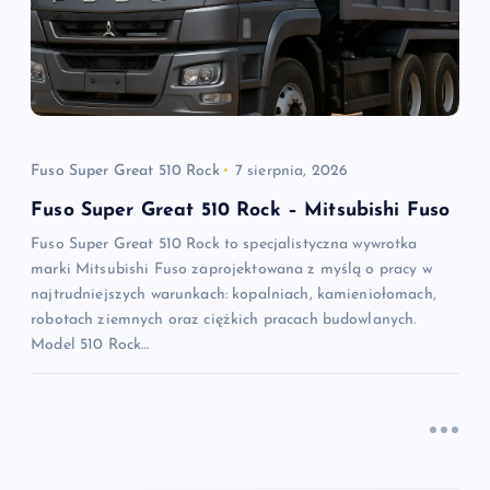
a
w
p
Fuso Super Great 510 Rock
7 sierpnia, 2026
i
Fuso Super Great 510 Rock – Mitsubishi Fuso
Fuso Super Great 510 Rock to specjalistyczna wywrotka
s
marki Mitsubishi Fuso zaprojektowana z myślą o pracy w
najtrudniejszych warunkach: kopalniach, kamieniołomach,
u
robotach ziemnych oraz ciężkich pracach budowlanych.
Model 510 Rock…