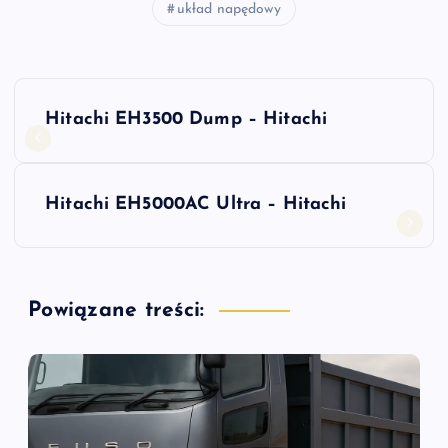
układ napędowy
N
Hitachi EH3500 Dump – Hitachi
a
w
Hitachi EH5000AC Ultra – Hitachi
i
g
Powiązane treści:
a
c
j