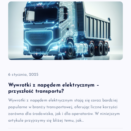
c
j
a
w
p
i
6 stycznia, 2025
s
Wywrotki z napędem elektrycznym –
przyszłość transportu?
u
Wywrotki z napędem elektrycznym stają się coraz bardziej
popularne w branży transportowej, oferując liczne korzyści
zarówno dla środowiska, jak i dla operatorów. W niniejszym
artykule przyjrzymy się bliżej temu, jak…