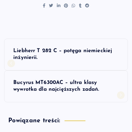
N
Liebherr T 282 C – potęga niemieckiej
a
inżynierii.
w
Bucyrus MT6300AC – ultra klasy
i
wywrotka dla najcięższych zadań.
g
a
Powiązane treści: