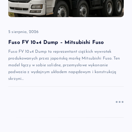
w
p
5 sierpnia, 2026
i
Fuso FV 10×4 Dump – Mitsubishi Fuso
Fuso FV 10×4 Dump to reprezentant ciężkich wywrotek
s
produkowanych przez japońską markę Mitsubishi Fuso. Ten
model łączy w sobie solidne, przemysłowe wykonanie
u
podwozia z wydajnym układem napędowym i konstrukcją
skrzyni…