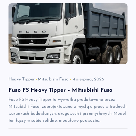
Heavy Tipper
Mitsubishi Fuso
4 sierpnia, 2026
Fuso FS Heavy Tipper – Mitsubishi Fuso
Fuso FS Heavy Tipper to wywrotka produkowana przez
Mitsubishi Fuso, zaprojektowana z myślą o pracy w trudnych
warunkach budowlanych, drogowych i przemysłowych. Model
ten łączy w sobie solidne, modułowe podwozie…