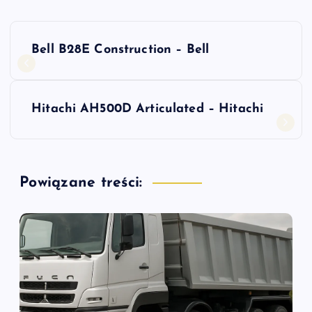
N
Bell B28E Construction – Bell
a
w
Hitachi AH500D Articulated – Hitachi
i
g
Powiązane treści:
a
c
j
a