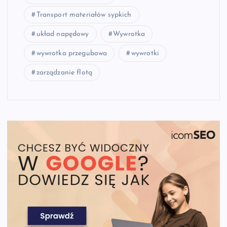
Transport materiałów sypkich
układ napędowy
Wywrotka
wywrotka przegubowa
wywrotki
zarządzanie flotą