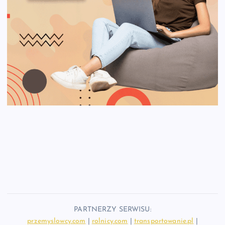
PARTNERZY SERWISU:
przemyslowcy.com
|
rolnicy.com
|
transportowanie.pl
|