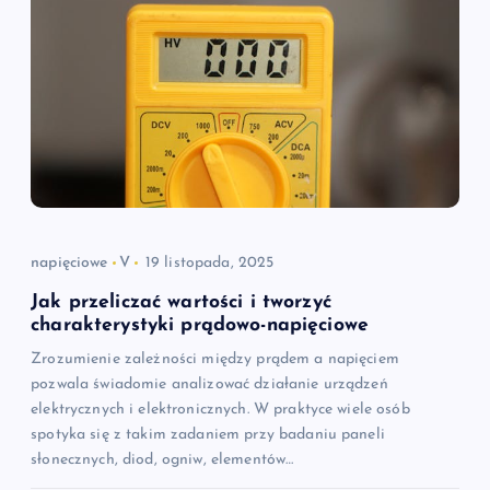
j
a
w
p
i
napięciowe
V
19 listopada, 2025
s
Jak przeliczać wartości i tworzyć
u
charakterystyki prądowo-napięciowe
Zrozumienie zależności między prądem a napięciem
pozwala świadomie analizować działanie urządzeń
elektrycznych i elektronicznych. W praktyce wiele osób
spotyka się z takim zadaniem przy badaniu paneli
słonecznych, diod, ogniw, elementów…