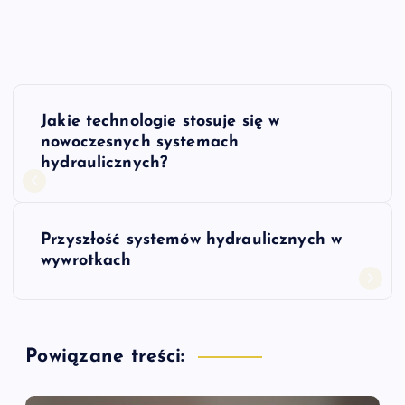
N
Jakie technologie stosuje się w
a
nowoczesnych systemach
hydraulicznych?
w
i
Przyszłość systemów hydraulicznych w
wywrotkach
g
a
Powiązane treści:
c