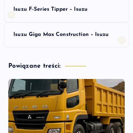
N
Isuzu F-Series Tipper – Isuzu
a
w
Isuzu Giga Max Construction – Isuzu
i
g
Powiązane treści:
a
c
j
a