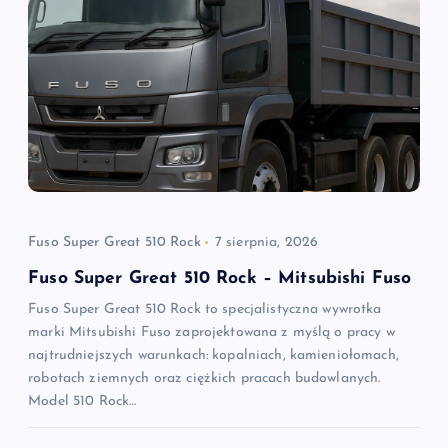
Fuso Super Great 510 Rock
7 sierpnia, 2026
Fuso Super Great 510 Rock – Mitsubishi Fuso
Fuso Super Great 510 Rock to specjalistyczna wywrotka
marki Mitsubishi Fuso zaprojektowana z myślą o pracy w
najtrudniejszych warunkach: kopalniach, kamieniołomach,
robotach ziemnych oraz ciężkich pracach budowlanych.
Model 510 Rock…