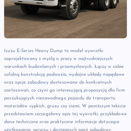
Isuzu E-Series Heavy Dump to model wywrotki
zaprojektowany z myślą o pracy w najtrudniejszych
warunkach budowlanych i przemysłowych. Łączy w sobie
solidną konstrukcję podwozia, wydajne układy napędowe
oraz opcje zabudowy dostosowane do konkretnych
zastosowań, co czyni go interesującą propozycją dla firm
poszukujących niezawodnego pojazdu do transportu
materiałów sypkich, gruzu czy ziemi. W poniższym tekście
przedstawiam szczegółowy opis tej wywrotki, przykładowe
dane techniczne oraz praktyczne informacje dotyczące
użytkowania, serwisu i dostępnych opcji zabudowy.