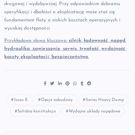
drogowej i wydobywczej. Przy odpowiednim dobraniu
specyfikacji i dbałości o eksploatację może stać się
fundamentem floty o niskich kosztach operacyjnych i
wysokiej dostępności.
Przykładowe słowa kluczowe:
silnik
,
ładowność
,
napęd
,
hydraulika
,
zawieszenie
,
serwis
,
trwałość
,
wydajność
,
koszty eksploatacji
,
bezpieczeństwo
.
Isuzu E
Opcje zabudowy
Series Heavy Dump
Solidna konstrukcja
Wydajne układy napędowe