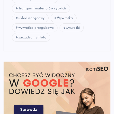
Transport materiałów sypkich
układ napędowy
Wywrotka
wywrotka przegubowa
wywrotki
zarządzanie flotą