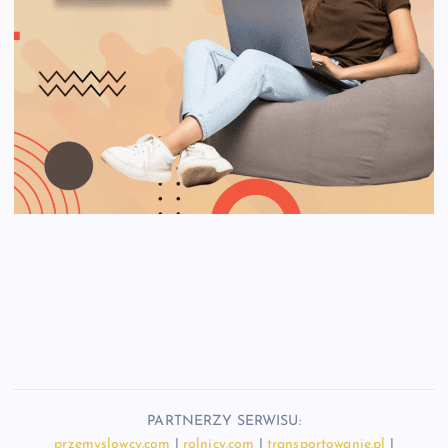
PARTNERZY SERWISU:
przemyslowcy.com
|
rolnicy.com
|
transportowanie.pl
|