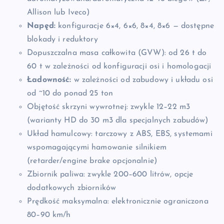
Allison lub Iveco)
Napęd:
konfiguracje 6×4, 6×6, 8×4, 8×6 — dostępne
blokady i reduktory
Dopuszczalna masa całkowita (GVW): od 26 t do
60 t w zależności od konfiguracji osi i homologacji
Ładowność:
w zależności od zabudowy i układu osi
od ~10 do ponad 25 ton
Objętość skrzyni wywrotnej: zwykle 12–22 m3
(warianty HD do 30 m3 dla specjalnych zabudów)
Układ hamulcowy: tarczowy z ABS, EBS, systemami
wspomagającymi hamowanie silnikiem
(retarder/engine brake opcjonalnie)
Zbiornik paliwa: zwykle 200–600 litrów, opcje
dodatkowych zbiorników
Prędkość maksymalna: elektronicznie ograniczona
80–90 km/h