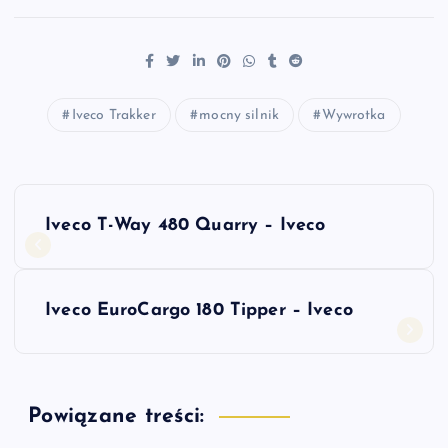
Iveco Trakker
mocny silnik
Wywrotka
N
Iveco T-Way 480 Quarry – Iveco
a
w
Iveco EuroCargo 180 Tipper – Iveco
i
g
Powiązane treści: