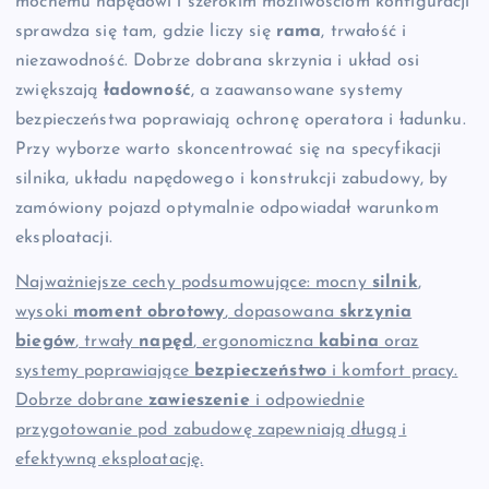
mocnemu napędowi i szerokim możliwościom konfiguracji
sprawdza się tam, gdzie liczy się
rama
, trwałość i
niezawodność. Dobrze dobrana skrzynia i układ osi
zwiększają
ładowność
, a zaawansowane systemy
bezpieczeństwa poprawiają ochronę operatora i ładunku.
Przy wyborze warto skoncentrować się na specyfikacji
silnika, układu napędowego i konstrukcji zabudowy, by
zamówiony pojazd optymalnie odpowiadał warunkom
eksploatacji.
Najważniejsze cechy podsumowujące: mocny
silnik
,
wysoki
moment obrotowy
, dopasowana
skrzynia
biegów
, trwały
napęd
, ergonomiczna
kabina
oraz
systemy poprawiające
bezpieczeństwo
i komfort pracy.
Dobrze dobrane
zawieszenie
i odpowiednie
przygotowanie pod zabudowę zapewniają długą i
efektywną eksploatację.