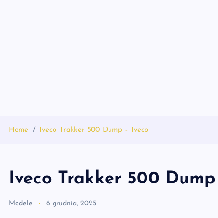
S
k
i
p
t
o
c
o
n
t
Home
Iveco Trakker 500 Dump – Iveco
e
n
t
Iveco Trakker 500 Dump 
Modele
6 grudnia, 2025