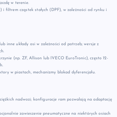
jazdę w terenie.
i filtrem cząstek stałych (DPF), w zależności od rynku i
ub inne układy osi w zależności od potrzeb; wersje z
ch.
zynie (np. ZF, Allison lub IVECO EuroTronic), często 12-
h.
tory w piastach, mechanizmy blokad dyferencjału.
iężkich nadwozi; konfiguracje ram pozwalają na adaptację
opcjonalnie zawieszenie pneumatyczne na niektórych osiach