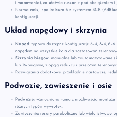
i mapowania), co ułatwia ruszanie pod obciążeniem i 
Norma emisji spalin: Euro 6 z systemem SCR (AdBlue) 
konfiguracji.
Układ napędowy i skrzynia
Napęd
: typowo dostępne konfiguracje 6×4, 8×4, 6×6 l
napędem na wszystkie koła dla zastosowań terenowy
Skrzynia biegów
: manualne lub zautomatyzowane skr
lub 16-biegowe, z opcją redukcji i przełożeń terenowyc
Rozwiązania dodatkowe: przekładnie nastawcze, reduk
Podwozie, zawieszenie i osie
Podwozie
: wzmocniona rama z możliwością montażu c
różnych typów wywrotek.
Zawieszenie: resory paraboliczne lub wielolistwowe, 