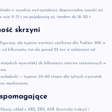
.
kładni o wysokiej wytrzymałości; dopuszczalne naciski osi
e osie 9–13 t na pojedynczą oś, tandem do 18–20 t.
ość skrzyni
figuracji, ale typowe wartości użytkowe dla Trakker 500 w
— od kilkunastu ton do ponad 25 ton w zależności od
a miejskich wywrotek) do kilkunastu metrów sześciennych w
ywa.
e wyładunki — typowo 50–60 stopni dla tylnych wywrotek
alne mechanizmy.
wspomagające
kacji; układ z ABS, EBS, ASR (kontrola trakcji) i