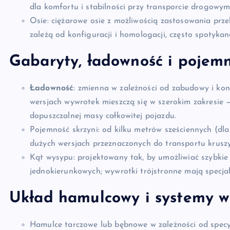
dla komfortu i stabilności przy transporcie drogowym
Osie: ciężarowe osie z możliwością zastosowania prze
zależą od konfiguracji i homologacji, często spotykan
Gabaryty, ładowność i pojemn
Ładowność
: zmienna w zależności od zabudowy i kon
wersjach wywrotek mieszczą się w szerokim zakresie 
dopuszczalnej masy całkowitej pojazdu.
Pojemność skrzyni: od kilku metrów sześciennych (dl
dużych wersjach przeznaczonych do transportu krusz
Kąt wysypu: projektowany tak, by umożliwiać szybki
jednokierunkowych; wywrotki trójstronne mają specj
Układ hamulcowy i systemy 
Hamulce tarczowe lub bębnowe w zależności od specyfi