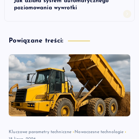
Jak działa system automatycznego
i
poziomowania wywrotki
g
a
Powiązane treści:
c
j
a
w
p
i
Kluczowe parametry techniczne
Nowoczesne technologie