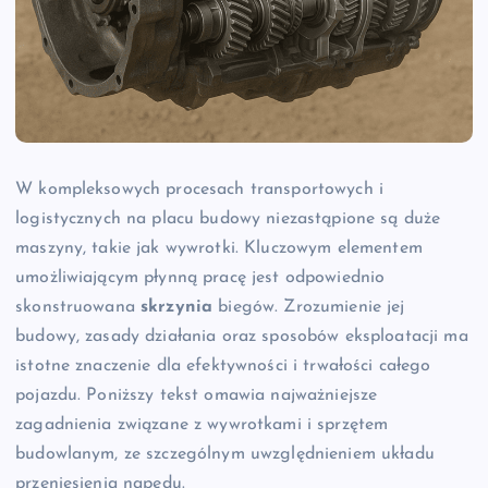
W kompleksowych procesach transportowych i
logistycznych na placu budowy niezastąpione są duże
maszyny, takie jak wywrotki. Kluczowym elementem
umożliwiającym płynną pracę jest odpowiednio
skonstruowana
skrzynia
biegów. Zrozumienie jej
budowy, zasady działania oraz sposobów eksploatacji ma
istotne znaczenie dla efektywności i trwałości całego
pojazdu. Poniższy tekst omawia najważniejsze
zagadnienia związane z wywrotkami i sprzętem
budowlanym, ze szczególnym uwzględnieniem układu
przeniesienia napędu.