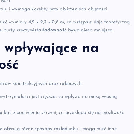
 burt.
oju i wymaga korekty przy obliczeniach objętości.
ć wymiary 4,2 × 2,3 × 0,6 m, co wstępnie daje teoretyczną
ie burty rzeczywista
ładowność
bywa nieco mniejsza.
e wpływające na
ość
etrów konstrukcyjnych oraz roboczych:
 wytrzymałości jest cięższa, co wpływa na masę własną
 kącie pochylenia skrzyni, co przekłada się na możliwość
ne oferują różne sposoby rozładunku i mogą mieć inne