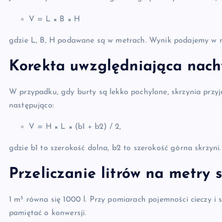
V = L × B × H
gdzie L, B, H podawane są w metrach. Wynik podajemy w 
Korekta uwzględniająca nach
W przypadku, gdy burty są lekko pochylone, skrzynia przy
następująco:
V = H × L × (b1 + b2) / 2,
gdzie b1 to szerokość dolna, b2 to szerokość górna skrzyni.
Przeliczanie litrów na metry 
1 m³ równa się 1000 l. Przy pomiarach pojemności cieczy i s
pamiętać o konwersji.