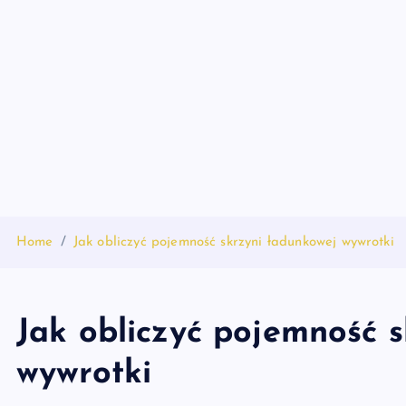
S
k
i
p
t
o
c
o
n
t
Home
Jak obliczyć pojemność skrzyni ładunkowej wywrotki
e
n
t
Jak obliczyć pojemność 
wywrotki