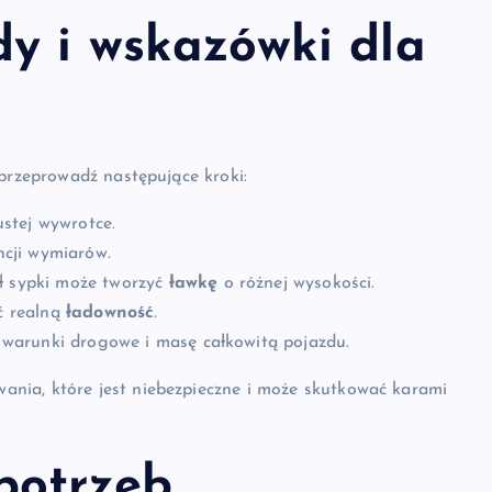
dy i wskazówki dla
 przeprowadź następujące kroki:
stej wywrotce.
cji wymiarów.
ał sypki może tworzyć
ławkę
o różnej wysokości.
ić realną
ładowność
.
warunki drogowe i masę całkowitą pojazdu.
nia, które jest niebezpieczne i może skutkować karami
potrzeb