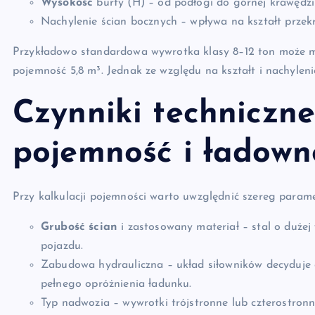
Wysokość
burty (H) – od podłogi do górnej krawędzi
Nachylenie ścian bocznych – wpływa na kształt przekr
Przykładowo standardowa wywrotka klasy 8–12 ton może mie
pojemność 5,8 m³. Jednak ze względu na kształt i nachylen
Czynniki techniczn
pojemność i ładown
Przy kalkulacji pojemności warto uwzględnić szereg param
Grubość ścian
i zastosowany materiał – stal o dużej
pojazdu.
Zabudowa hydrauliczna – układ siłowników decyduje o
pełnego opróżnienia ładunku.
Typ nadwozia – wywrotki trójstronne lub czterostron