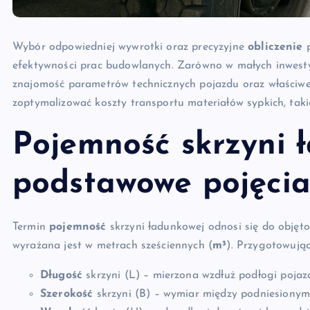
Wybór odpowiedniej wywrotki oraz precyzyjne
obliczenie
p
efektywności prac budowlanych. Zarówno w małych inwestycj
znajomość parametrów technicznych pojazdu oraz właści
zoptymalizować koszty transportu materiałów sypkich, takic
Pojemność skrzyni 
podstawowe pojęci
Termin
pojemność
skrzyni ładunkowej odnosi się do objęto
wyrażana jest w metrach sześciennych (
m³
). Przygotowując
Długość
skrzyni (L) – mierzona wzdłuż podłogi pojaz
Szerokość
skrzyni (B) – wymiar między podniesionym