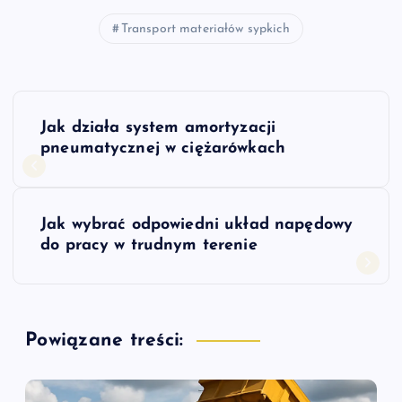
Transport materiałów sypkich
N
Jak działa system amortyzacji
a
pneumatycznej w ciężarówkach
w
Jak wybrać odpowiedni układ napędowy
i
do pracy w trudnym terenie
g
a
Powiązane treści:
c