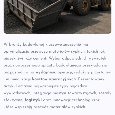
W branży budowlanej kluczowe znaczenie ma
optymalizacja przewozu materiałów sypkich, takich jak
piasek, żwir czy cement. Wybór odpowiednich wywrotek
oraz nowoczesnego sprzętu budowlanego przekłada się
bezpośrednio na
wydajność
operacji, redukcję przestojów
i minimalizację
kosztów operacyjnych
. Prezentowany
artykuł omawia najważniejsze typy pojazdów
wywrotkowych, integrację maszyn towarzyszących, zasady
efektywnej
logistyki
oraz innowacje technologiczne,
które wspierają przewóz materiałów sypkich.