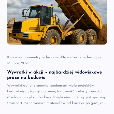
j
a
w
p
i
Kluczowe parametry techniczne
Nowoczesne technologie
18 lipca, 2026
s
Wywrotki w akcji – najbardziej widowiskowe
u
prace na budowie
Wywrotki od lat stanowią fundament wielu projektów
budowlanych, łącząc ogromną ładowność z elastycznością
działania na placu budowy. Dzięki nim możliwy jest sprawny
transport różnorodnych materiałów, od kruszyw po gruz, co…