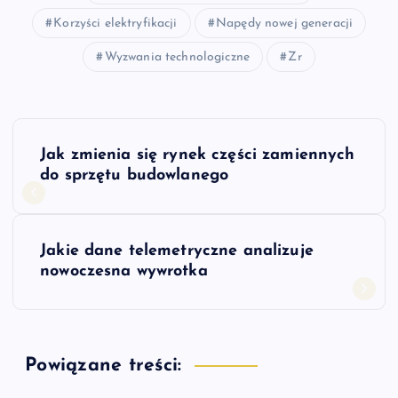
Korzyści elektryfikacji
Napędy nowej generacji
Wyzwania technologiczne
Zr
N
Jak zmienia się rynek części zamiennych
a
do sprzętu budowlanego
w
Jakie dane telemetryczne analizuje
i
nowoczesna wywrotka
g
a
Powiązane treści: