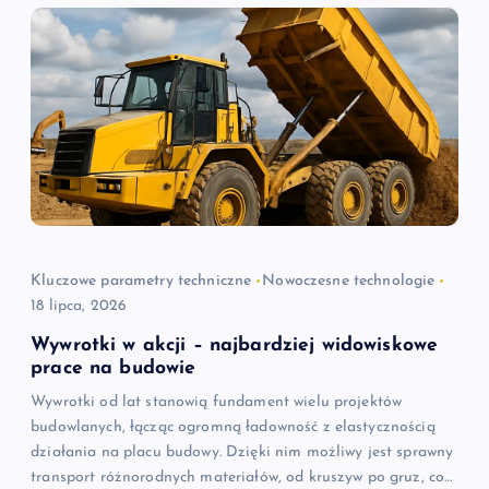
c
j
a
w
p
i
Kluczowe parametry techniczne
Nowoczesne technologie
18 lipca, 2026
s
Wywrotki w akcji – najbardziej widowiskowe
u
prace na budowie
Wywrotki od lat stanowią fundament wielu projektów
budowlanych, łącząc ogromną ładowność z elastycznością
działania na placu budowy. Dzięki nim możliwy jest sprawny
transport różnorodnych materiałów, od kruszyw po gruz, co…