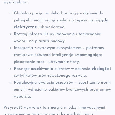
wywrotek to:
Globalna presja na dekarbonizację – dążenie do
pełnej eliminacji emisji spalin i przejście na napędy
elektryczne
lub wodorowe.
Rozwój infrastruktury ładowania i tankowania
wodoru na placach budowy.
Integracja z cyfrowym ekosystemem – platformy
chmurowe, sztuczna inteligencja wspomagająca
planowanie prac i utrzymanie floty.
Rosnące oczekiwania klientów w zakresie
ekologia
i
certyfikatów zrównoważonego rozwoju.
Regulacyjna ewolucja przepisów – zaostrzanie norm
emisji i wdrażanie pakietów branżowych programów
wsparcia.
Przyszłość wywrotek to sinergia między
innowacyjnymi
rozwiązaniami technicznymi,
odpowiedzialnością