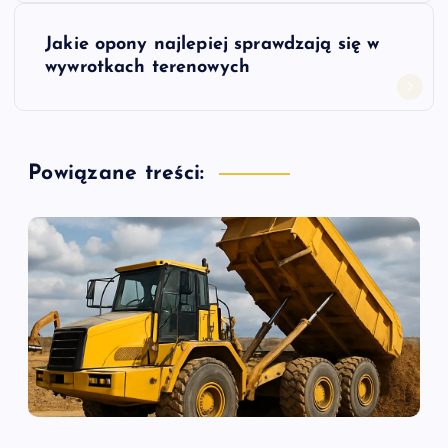
w
Jakie opony najlepiej sprawdzają się w
i
wywrotkach terenowych
g
a
Powiązane treści:
c
j
a
w
p