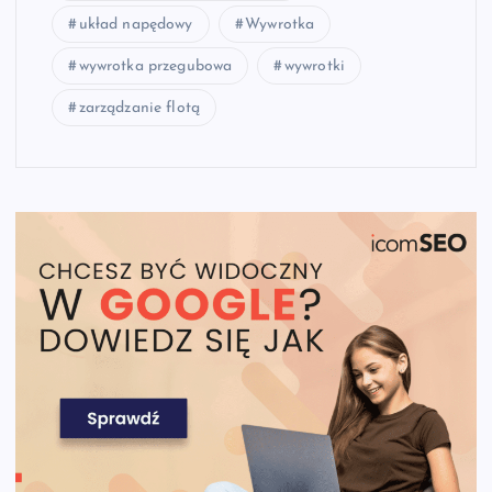
układ napędowy
Wywrotka
wywrotka przegubowa
wywrotki
zarządzanie flotą