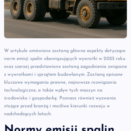
W artykule omówione zostaną główne aspekty dotyczące
norm emisji spalin obowiązujących wywrotki w 2025 roku
oraz szerzej przedstawione zostaną zagadnienia związane
z wywrotkami i sprzętem budowlanym. Zostaną opisane
kluczowe wymagania prawne, najnowsze rozwiązania
technologiczne, a także wpływ tych maszyn na
środowisko i gospodarkę. Poznasz również wyzwania
stojące przed branżą i możliwe kierunki rozwoju w
nadchodzących latach.
Normy emisji spalin