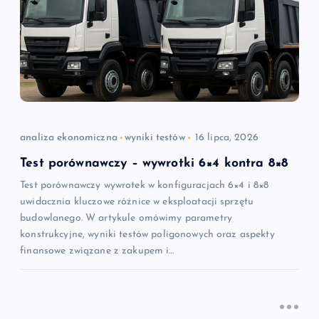
analiza ekonomiczna
wyniki testów
16 lipca, 2026
Test porównawczy – wywrotki 6×4 kontra 8×8
Test porównawczy wywrotek w konfiguracjach 6×4 i 8×8
uwidacznia kluczowe różnice w eksploatacji sprzętu
budowlanego. W artykule omówimy parametry
konstrukcyjne, wyniki testów poligonowych oraz aspekty
finansowe związane z zakupem i…