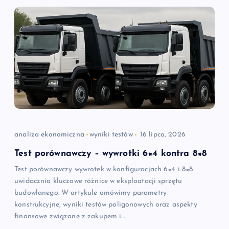
analiza ekonomiczna
wyniki testów
16 lipca, 2026
Test porównawczy – wywrotki 6×4 kontra 8×8
Test porównawczy wywrotek w konfiguracjach 6×4 i 8×8
uwidacznia kluczowe różnice w eksploatacji sprzętu
budowlanego. W artykule omówimy parametry
konstrukcyjne, wyniki testów poligonowych oraz aspekty
finansowe związane z zakupem i…