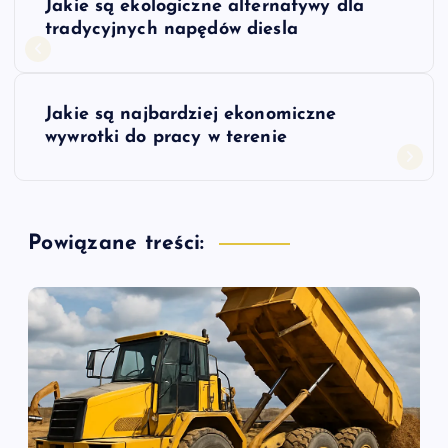
Jakie są ekologiczne alternatywy dla
a
tradycyjnych napędów diesla
w
Jakie są najbardziej ekonomiczne
i
wywrotki do pracy w terenie
g
a
Powiązane treści:
c
j
a
w