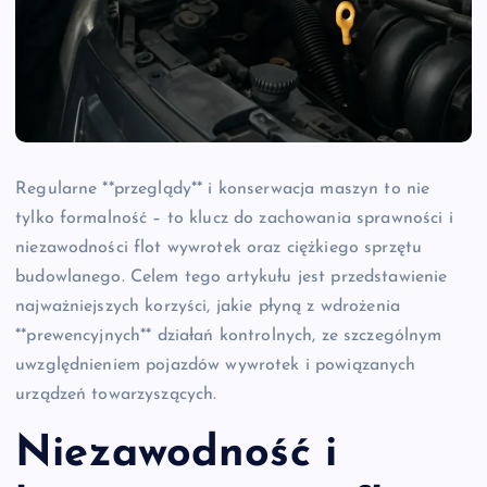
Regularne **przeglądy** i konserwacja maszyn to nie
tylko formalność – to klucz do zachowania sprawności i
niezawodności flot wywrotek oraz ciężkiego sprzętu
budowlanego. Celem tego artykułu jest przedstawienie
najważniejszych korzyści, jakie płyną z wdrożenia
**prewencyjnych** działań kontrolnych, ze szczególnym
uwzględnieniem pojazdów wywrotek i powiązanych
urządzeń towarzyszących.
Niezawodność i