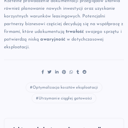
Rzetelne prowadzenie dokumentacji przeglądów ułatwia
również planowanie nowych inwestycji oraz uzyskanie
korzystnych warunków leasingowych. Potencjalni
partnerzy biznesowi częściej decydują się na współpracę z
firmami, które udokumentują
trwałość
swojego sprzętu i
potwierdzą niską
awaryjność
w dotychczasowej
eksploatacji.
Optymalizacja kosztów eksploatacji
Utrzymanie ciągłej gotowości
N