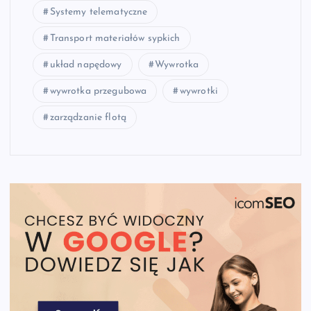
Systemy telematyczne
Transport materiałów sypkich
układ napędowy
Wywrotka
wywrotka przegubowa
wywrotki
zarządzanie flotą