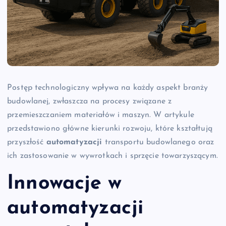
Postęp technologiczny wpływa na każdy aspekt branży
budowlanej, zwłaszcza na procesy związane z
przemieszczaniem materiałów i maszyn. W artykule
przedstawiono główne kierunki rozwoju, które kształtują
przyszłość
automatyzacji
transportu budowlanego oraz
ich zastosowanie w wywrotkach i sprzęcie towarzyszącym.
Innowacje w
automatyzacji