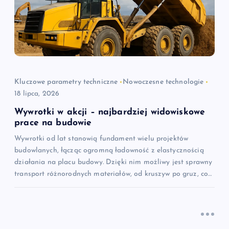
a
w
p
i
Kluczowe parametry techniczne
Nowoczesne technologie
18 lipca, 2026
s
Wywrotki w akcji – najbardziej widowiskowe
u
prace na budowie
Wywrotki od lat stanowią fundament wielu projektów
budowlanych, łącząc ogromną ładowność z elastycznością
działania na placu budowy. Dzięki nim możliwy jest sprawny
transport różnorodnych materiałów, od kruszyw po gruz, co…