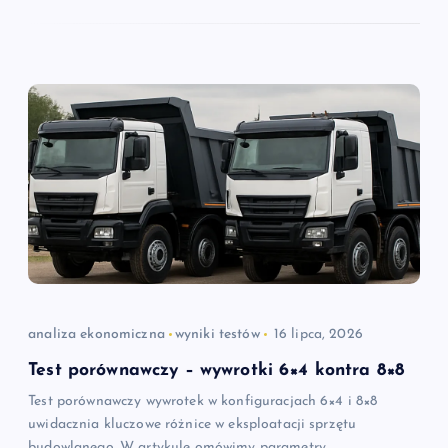
analiza ekonomiczna
wyniki testów
16 lipca, 2026
Test porównawczy – wywrotki 6×4 kontra 8×8
Test porównawczy wywrotek w konfiguracjach 6×4 i 8×8
uwidacznia kluczowe różnice w eksploatacji sprzętu
budowlanego. W artykule omówimy parametry