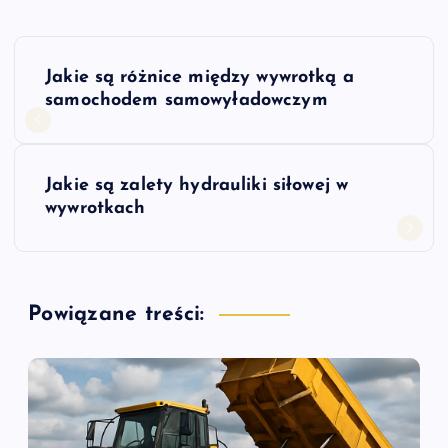
N
Jakie są różnice między wywrotką a
a
samochodem samowyładowczym
w
Jakie są zalety hydrauliki siłowej w
i
wywrotkach
g
a
Powiązane treści:
c
j