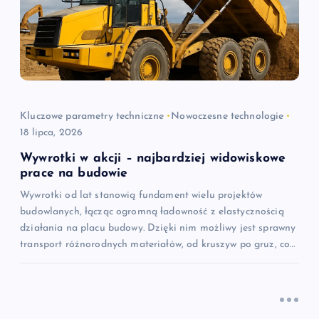
a
w
p
i
Kluczowe parametry techniczne
Nowoczesne technologie
18 lipca, 2026
s
Wywrotki w akcji – najbardziej widowiskowe
u
prace na budowie
Wywrotki od lat stanowią fundament wielu projektów
budowlanych, łącząc ogromną ładowność z elastycznością
działania na placu budowy. Dzięki nim możliwy jest sprawny
transport różnorodnych materiałów, od kruszyw po gruz, co…