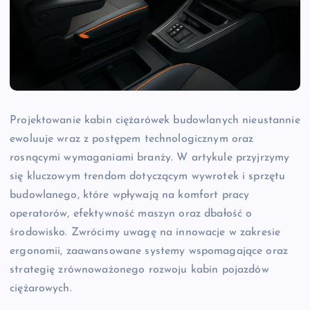
Projektowanie kabin ciężarówek budowlanych nieustannie
ewoluuje wraz z postępem technologicznym oraz
rosnącymi wymaganiami branży. W artykule przyjrzymy
się kluczowym trendom dotyczącym wywrotek i sprzętu
budowlanego, które wpływają na komfort pracy
operatorów, efektywność maszyn oraz dbałość o
środowisko. Zwrócimy uwagę na innowacje w zakresie
ergonomii, zaawansowane systemy wspomagające oraz
strategię zrównoważonego rozwoju kabin pojazdów
ciężarowych.