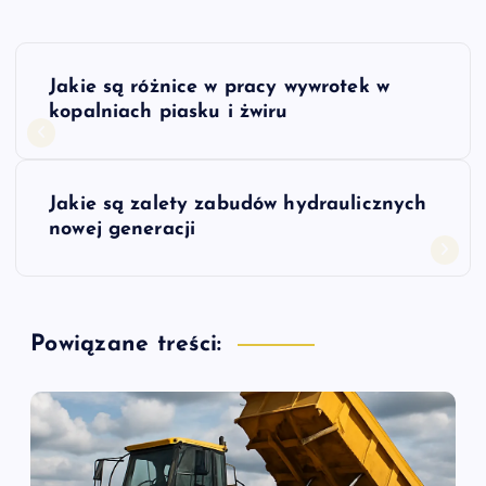
N
Jakie są różnice w pracy wywrotek w
a
kopalniach piasku i żwiru
w
Jakie są zalety zabudów hydraulicznych
i
nowej generacji
g
a
Powiązane treści:
c
j