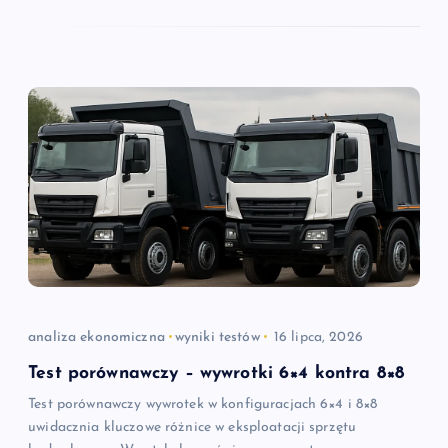
analiza ekonomiczna
wyniki testów
16 lipca, 2026
Test porównawczy – wywrotki 6×4 kontra 8×8
Test porównawczy wywrotek w konfiguracjach 6×4 i 8×8
uwidacznia kluczowe różnice w eksploatacji sprzętu