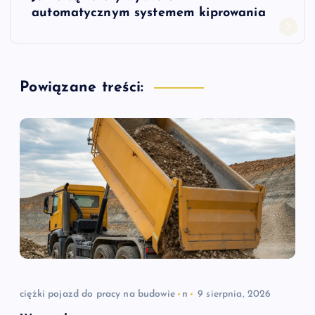
i
automatycznym systemem kiprowania
g
a
Powiązane treści:
c
j
a
w
p
i
ciężki pojazd do pracy na budowie
n
9 sierpnia, 2026