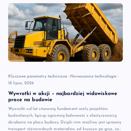
c
j
a
w
p
i
Kluczowe parametry techniczne
Nowoczesne technologie
18 lipca, 2026
s
Wywrotki w akcji – najbardziej widowiskowe
u
prace na budowie
Wywrotki od lat stanowią fundament wielu projektów
budowlanych, łącząc ogromną ładowność z elastycznością
działania na placu budowy. Dzięki nim możliwy jest sprawny
transport różnorodnych materiałów, od kruszyw po gruz, co…