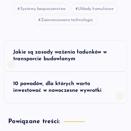
Systemy bezpieczeństwa
Układy hamulcowe
Zaawansowane technologie
N
Jakie są zasady ważenia ładunków w
a
transporcie budowlanym
w
10 powodów, dla których warto
i
inwestować w nowoczesne wywrotki
g
a
Powiązane treści: