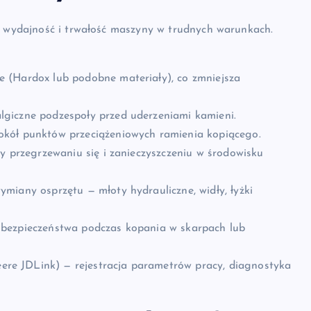
ją wydajność i trwałość maszyny w trudnych warunkach.
e (Hardox lub podobne materiały), co zmniejsza
algiczne podzespoły przed uderzeniami kamieni.
okół punktów przeciążeniowych ramienia kopiącego.
ący przegrzewaniu się i zanieczyszczeniu w środowisku
ymiany osprzętu — młoty hydrauliczne, widły, łyżki
 bezpieczeństwa podczas kopania w skarpach lub
ere JDLink) — rejestracja parametrów pracy, diagnostyka