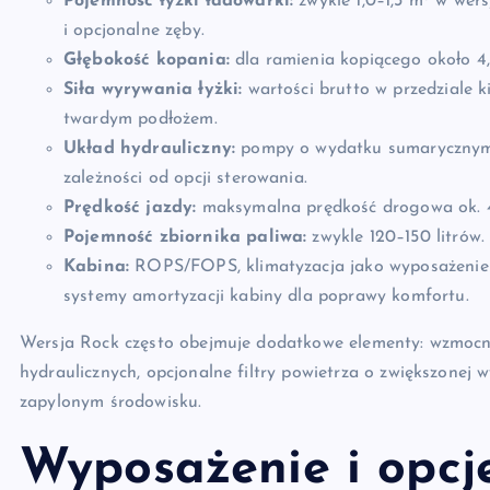
Pojemność łyżki ładowarki:
zwykle 1,0–1,3 m³ w wer
i opcjonalne zęby.
Głębokość kopania:
dla ramienia kopiącego około 4,
Siła wyrywania łyżki:
wartości brutto w przedziale k
twardym podłożem.
Układ hydrauliczny:
pompy o wydatku sumarycznym o
zależności od opcji sterowania.
Prędkość jazdy:
maksymalna prędkość drogowa ok. 
Pojemność zbiornika paliwa:
zwykle 120–150 litrów.
Kabina:
ROPS/FOPS, klimatyzacja jako wyposażenie s
systemy amortyzacji kabiny dla poprawy komfortu.
Wersja Rock często obejmuje dodatkowe elementy: wzmocni
hydraulicznych, opcjonalne filtry powietrza o zwiększonej
zapylonym środowisku.
Wyposażenie i opcj