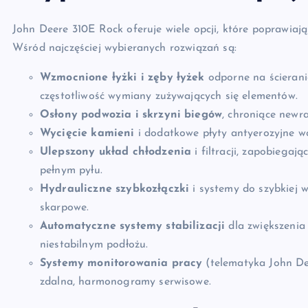
John Deere 310E Rock oferuje wiele opcji, które poprawia
Wśród najczęściej wybieranych rozwiązań są:
Wzmocnione łyżki i zęby łyżek
odporne na ścierani
częstotliwość wymiany zużywających się elementów.
Osłony podwozia i skrzyni biegów
, chroniące newr
Wycięcie kamieni
i dodatkowe płyty antyerozyjne w
Ulepszony układ chłodzenia
i filtracji, zapobiegaj
pełnym pyłu.
Hydrauliczne szybkozłączki
i systemy do szybkiej w
skarpowe.
Automatyczne systemy stabilizacji
dla zwiększenia
niestabilnym podłożu.
Systemy monitorowania pracy
(telematyka John De
zdalna, harmonogramy serwisowe.