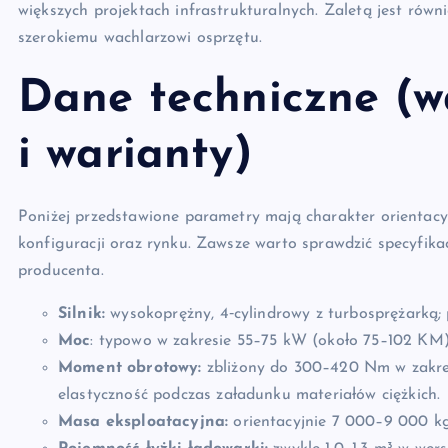
większych projektach infrastrukturalnych. Zaletą jest równ
szerokiemu wachlarzowi osprzętu.
Dane techniczne (wa
i warianty)
Poniżej przedstawione parametry mają charakter orientacyj
konfiguracji oraz rynku. Zawsze warto sprawdzić specyfik
producenta.
Silnik:
wysokoprężny, 4‑cylindrowy z turbosprężarką; p
Moc
: typowo w zakresie 55–75 kW (około 75–102 KM) —
Moment obrotowy:
zbliżony do 300–420 Nm w zakres
elastyczność podczas załadunku materiałów ciężkich.
Masa eksploatacyjna:
orientacyjnie 7 000–9 000 kg