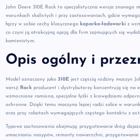
John Deere 310E Rock to specjalistyczna wersja znanego 
warunkach skalistych i przy zastosowaniach, gdzie wymaga
łączy w sobie cechy klasycznego
koparko-ładowarki
z wzm
co czyni ją atrakcyjną opcją dla firm zajmujących się wyd
kamienistym.
Opis ogólny i prze
Model oznaczony jako
310E
jest częścią rodziny maszyn Jo
wersji
Rock
producent i dystrybutorzy koncentrują się na 
wzmocnione ramiona, specjalne łyżki z krawędziami odporny
ochronne. Dzięki temu maszyna lepiej radzi sobie w warun
oraz przy robotach wymagających częstego kontaktu z ost
Typowe zastosowania obejmują: przygotowanie dróg dojazd
umacnianiu nasypów, remonty nawierzchni, przygotowanie