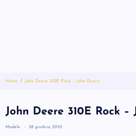
S
k
i
p
t
o
c
o
n
t
Home
John Deere 310E Rock – John Deere
e
n
t
John Deere 310E Rock – 
Modele
28 grudnia, 2025