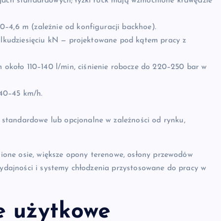
sjach standardowych; łyżki rock mają wzmocnione krawędzie
0–4,6 m (zależnie od konfiguracji backhoe).
ilkudziesięciu kN — projektowane pod kątem pracy z
koło 110–140 l/min, ciśnienie robocze do 220–250 bar w
40–45 km/h.
tandardowe lub opcjonalne w zależności od rynku,
one osie, większe opony terenowe, osłony przewodów
 wydajności i systemy chłodzenia przystosowane do pracy w
e użytkowe