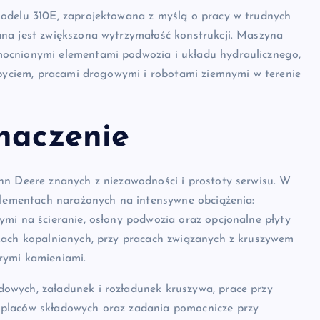
modelu 310E, zaprojektowana z myślą o pracy w trudnych
na jest zwiększona wytrzymałość konstrukcji. Maszyna
ocnionymi elementami podwozia i układu hydraulicznego,
obyciem, pracami drogowymi i robotami ziemnymi w terenie
znaczenie
hn Deere znanych z niezawodności i prostoty serwisu. W
elementach narażonych na intensywne obciążenia:
mi na ścieranie, osłony podwozia oraz opcjonalne płyty
kach kopalnianych, przy pracach związanych z kruszywem
rymi kamieniami.
owych, załadunek i rozładunek kruszywa, prace przy
 placów składowych oraz zadania pomocnicze przy