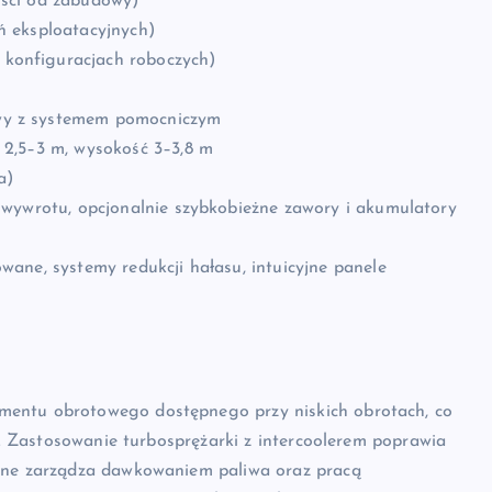
ości od zabudowy)
ń eksploatacyjnych)
 konfiguracjach roboczych)
wy z systemem pomocniczym
ć 2,5–3 m, wysokość 3–3,8 m
a)
ą wywrotu, opcjonalnie szybkobieżne zawory i akumulatory
owane, systemy redukcji hałasu, intuicyjne panele
mentu obrotowego dostępnego przy niskich obrotach, co
ie. Zastosowanie turbosprężarki z intercoolerem poprawia
czne zarządza dawkowaniem paliwa oraz pracą