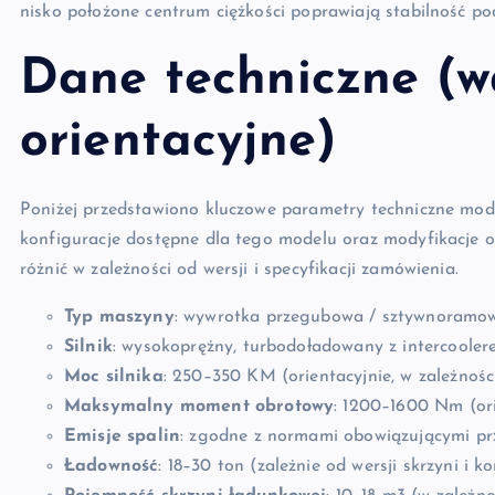
nisko położone centrum ciężkości poprawiają stabilność po
Dane techniczne (w
orientacyjne)
Poniżej przedstawiono kluczowe parametry techniczne mod
konfiguracje dostępne dla tego modelu oraz modyfikacje o
różnić w zależności od wersji i specyfikacji zamówienia.
Typ maszyny
: wywrotka przegubowa / sztywnoramowa
Silnik
: wysokoprężny, turbodoładowany z intercoole
Moc silnika
: 250–350 KM (orientacyjnie, w zależności
Maksymalny moment obrotowy
: 1200–1600 Nm (ori
Emisje spalin
: zgodne z normami obowiązującymi prz
Ładowność
: 18–30 ton (zależnie od wersji skrzyni i ko