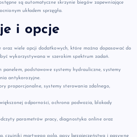
 dostępne są automatyczne skrzynie biegów zapewniające
mocnionym układem sprzęgła.
e i opcje
 oraz wiele opcji dodatkowych, które można dopasować do
że być wykorzystywana w szerokim spektrum zadań.
m panelem, podstawowe systemy hydrauliczne, systemy
enia antykorozyjne.
ory proporcjonalne, systemy sterowania zdalnego,
zwiększonej odporności, ochrona podwozia, blokady
odczyty parametrów pracy, diagnostyka online oraz
ia, czujniki martwego pola, pasy bezpieczeństwa i pasywne