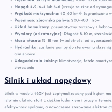
Pojemność skrzyni ładunkowej
: 10–18 m3 (w zależn
Napęd
: 4×2, 6×4 lub 6×6 (wersje zależne od wymaga
Prędkość maksymalna
: 40–60 km/h (ograniczona w
Pojemność zbiornika paliwa
: 200–400 litrów
Układ hamulcowy
: pneumatyczny tarczowy / bębno
Wymiary (orientacyjne)
: Długość 8–10 m, szerokoś
Masa własna
: 12–18 ton (w zależności od wyposażeni
Hydraulika
: zasilanie pompy do sterowania skrzyni
ciśnieniowe
Udogodnienia kabiny
: klimatyzacja, fotele amortyz
sterowania
Silnik i układ napędowy
Silnik w modelu 460P jest zoptymalizowany pod kątem mo
istotnie ułatwia start z ciężkim ładunkiem i pracę w teren
efektywność spalania, a nowoczesne sterowanie elektroni