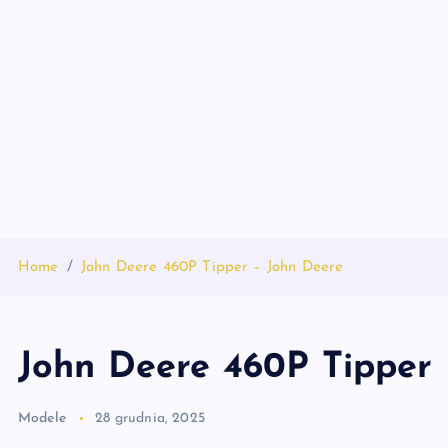
S
k
i
p
t
o
c
o
n
t
Home
John Deere 460P Tipper – John Deere
e
n
t
John Deere 460P Tipper 
Modele
28 grudnia, 2025