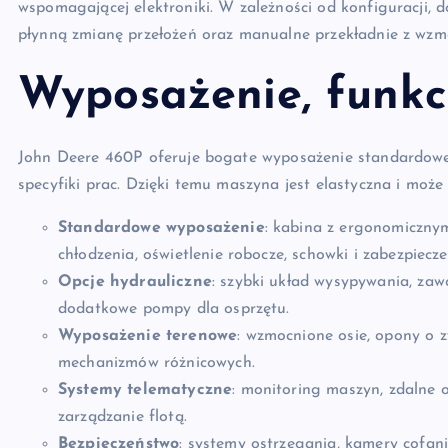
wspomagającej elektroniki. W zależności od konfiguracji,
płynną zmianę przełożeń oraz manualne przekładnie z wz
Wyposażenie, funkcj
John Deere 460P oferuje bogate wyposażenie standardowe
specyfiki prac. Dzięki temu maszyna jest elastyczna i mo
Standardowe wyposażenie
: kabina z ergonomiczny
chłodzenia, oświetlenie robocze, schowki i zabezpiecz
Opcje hydrauliczne
: szybki układ wysypywania, zaw
dodatkowe pompy dla osprzętu.
Wyposażenie terenowe
: wzmocnione osie, opony o 
mechanizmów różnicowych.
Systemy telematyczne
: monitoring maszyn, zdalne 
zarządzanie flotą.
Bezpieczeństwo
: systemy ostrzegania, kamery cofan