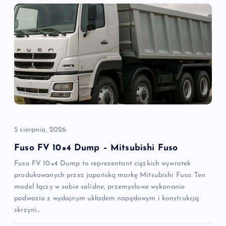
c
j
a
w
p
5 sierpnia, 2026
i
Fuso FV 10×4 Dump – Mitsubishi Fuso
Fuso FV 10×4 Dump to reprezentant ciężkich wywrotek
s
produkowanych przez japońską markę Mitsubishi Fuso. Ten
model łączy w sobie solidne, przemysłowe wykonanie
u
podwozia z wydajnym układem napędowym i konstrukcją
skrzyni…