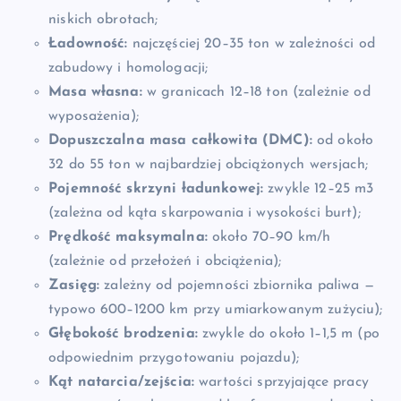
niskich obrotach;
Ładowność:
najczęściej 20–35 ton w zależności od
zabudowy i homologacji;
Masa własna:
w granicach 12–18 ton (zależnie od
wyposażenia);
Dopuszczalna masa całkowita (DMC):
od około
32 do 55 ton w najbardziej obciążonych wersjach;
Pojemność skrzyni ładunkowej:
zwykle 12–25 m3
(zależna od kąta skarpowania i wysokości burt);
Prędkość maksymalna:
około 70–90 km/h
(zależnie od przełożeń i obciążenia);
Zasięg:
zależny od pojemności zbiornika paliwa —
typowo 600–1200 km przy umiarkowanym zużyciu);
Głębokość brodzenia:
zwykle do około 1–1,5 m (po
odpowiednim przygotowaniu pojazdu);
Kąt natarcia/zejścia:
wartości sprzyjające pracy