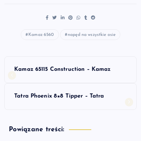
Kamaz 6560
napęd na wszystkie osie
N
Kamaz 65115 Construction – Kamaz
a
w
Tatra Phoenix 8×8 Tipper – Tatra
i
g
Powiązane treści:
a