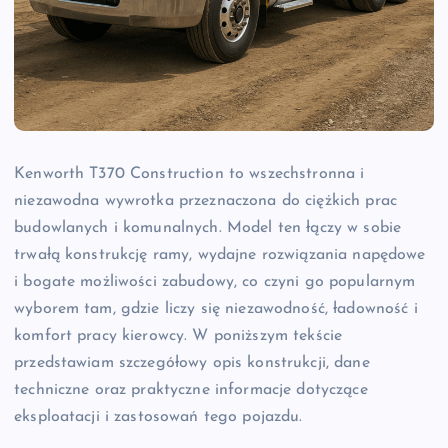
Kenworth T370 Construction to wszechstronna i
niezawodna wywrotka przeznaczona do ciężkich prac
budowlanych i komunalnych. Model ten łączy w sobie
trwałą konstrukcję ramy, wydajne rozwiązania napędowe
i bogate możliwości zabudowy, co czyni go popularnym
wyborem tam, gdzie liczy się niezawodność, ładowność i
komfort pracy kierowcy. W poniższym tekście
przedstawiam szczegółowy opis konstrukcji, dane
techniczne oraz praktyczne informacje dotyczące
eksploatacji i zastosowań tego pojazdu.