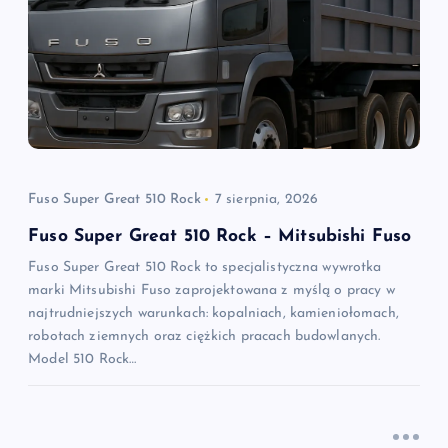
Fuso Super Great 510 Rock
7 sierpnia, 2026
Fuso Super Great 510 Rock – Mitsubishi Fuso
Fuso Super Great 510 Rock to specjalistyczna wywrotka
marki Mitsubishi Fuso zaprojektowana z myślą o pracy w
najtrudniejszych warunkach: kopalniach, kamieniołomach,
robotach ziemnych oraz ciężkich pracach budowlanych.
Model 510 Rock…