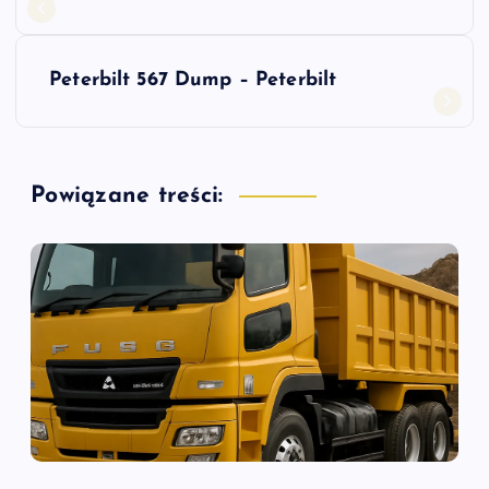
a
w
Peterbilt 567 Dump – Peterbilt
i
g
Powiązane treści:
a
c
j
a
w