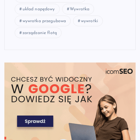
układ napędowy
Wywrotka
wywrotka przegubowa
wywrotki
zarządzanie flotą