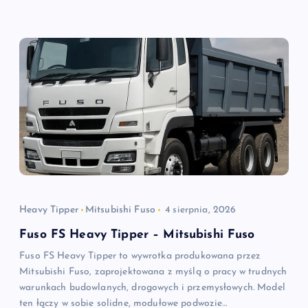
Heavy Tipper
Mitsubishi Fuso
4 sierpnia, 2026
Fuso FS Heavy Tipper – Mitsubishi Fuso
Fuso FS Heavy Tipper to wywrotka produkowana przez
Mitsubishi Fuso, zaprojektowana z myślą o pracy w trudnych
warunkach budowlanych, drogowych i przemysłowych. Model
ten łączy w sobie solidne, modułowe podwozie…