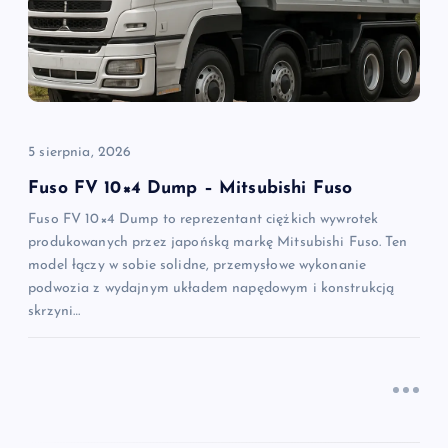
a
w
p
5 sierpnia, 2026
i
Fuso FV 10×4 Dump – Mitsubishi Fuso
Fuso FV 10×4 Dump to reprezentant ciężkich wywrotek
s
produkowanych przez japońską markę Mitsubishi Fuso. Ten
model łączy w sobie solidne, przemysłowe wykonanie
u
podwozia z wydajnym układem napędowym i konstrukcją
skrzyni…