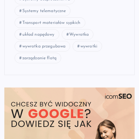
Systemy telematyczne
Transport materiałów sypkich
układ napędowy
Wywrotka
wywrotka przegubowa
wywrotki
zarządzanie flotą