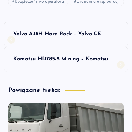
Bezpieczeństwo operatora
Ekonomia eksploatacji
N
Volvo A45H Hard Rock – Volvo CE
a
w
Komatsu HD785-8 Mining – Komatsu
i
g
Powiązane treści:
a
c
j