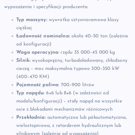
wyposażenia i specyfikacji producenta.
Typ maszyny:
wywrotka sztywnoramowa klasy
ciężkiej
Ładowność nominalna:
około 40–50 ton (zależnie
od konfiguracji)
Waga operacyjna:
rzędu 35 000–45 000 kg
Silnik:
wysokoprężny, turbodoładowany, chłodzony
cieczą – moc maksymalna typowo 300–350 kW
(400–470 KM)
Pojemność paliwa:
700–900 litrów
Typ napędu:
6×6 lub 8×6 (w zależności od
modelu/konfiguracji) – stały napęd na wszystkie
osie z blokadami mechanizmów różnicowych
Przekładnia:
automatyczna lub półautomatyczna,
wielostopniowa, z retarderem hydraulicznym lub
silnikowym (zależnie od wyposażenia)