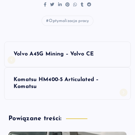
Optymalizacja pracy
N
Volvo A45G Mining – Volvo CE
a
w
Komatsu HM400-5 Articulated –
Komatsu
i
g
Powiązane treści:
a