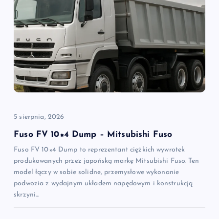
c
j
a
w
p
i
5 sierpnia, 2026
Fuso FV 10×4 Dump – Mitsubishi Fuso
s
Fuso FV 10×4 Dump to reprezentant ciężkich wywrotek
produkowanych przez japońską markę Mitsubishi Fuso. Ten
u
model łączy w sobie solidne, przemysłowe wykonanie
podwozia z wydajnym układem napędowym i konstrukcją
skrzyni…