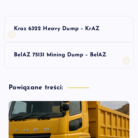
N
Kraz 6322 Heavy Dump – KrAZ
a
w
BelAZ 75131 Mining Dump – BelAZ
i
g
Powiązane treści:
a
c
j