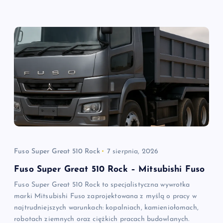
Fuso Super Great 510 Rock
7 sierpnia, 2026
Fuso Super Great 510 Rock – Mitsubishi Fuso
Fuso Super Great 510 Rock to specjalistyczna wywrotka
marki Mitsubishi Fuso zaprojektowana z myślą o pracy w
najtrudniejszych warunkach: kopalniach, kamieniołomach,
robotach ziemnych oraz ciężkich pracach budowlanych.