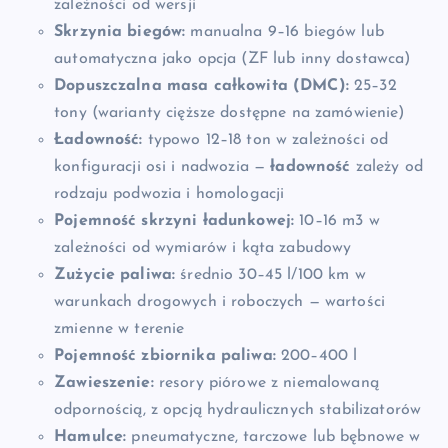
zależności od wersji
Skrzynia biegów:
manualna 9–16 biegów lub
automatyczna jako opcja (ZF lub inny dostawca)
Dopuszczalna masa całkowita (DMC):
25–32
tony (warianty cięższe dostępne na zamówienie)
Ładowność:
typowo 12–18 ton w zależności od
konfiguracji osi i nadwozia —
ładowność
zależy od
rodzaju podwozia i homologacji
Pojemność skrzyni ładunkowej:
10–16 m3 w
zależności od wymiarów i kąta zabudowy
Zużycie paliwa:
średnio 30–45 l/100 km w
warunkach drogowych i roboczych — wartości
zmienne w terenie
Pojemność zbiornika paliwa:
200–400 l
Zawieszenie:
resory piórowe z niemalowaną
odpornością, z opcją hydraulicznych stabilizatorów
Hamulce:
pneumatyczne, tarczowe lub bębnowe w