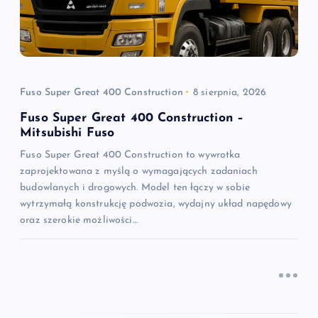
a
w
p
Fuso Super Great 400 Construction
8 sierpnia, 2026
i
Fuso Super Great 400 Construction –
Mitsubishi Fuso
s
Fuso Super Great 400 Construction to wywrotka
zaprojektowana z myślą o wymagających zadaniach
u
budowlanych i drogowych. Model ten łączy w sobie
wytrzymałą konstrukcję podwozia, wydajny układ napędowy
oraz szerokie możliwości…