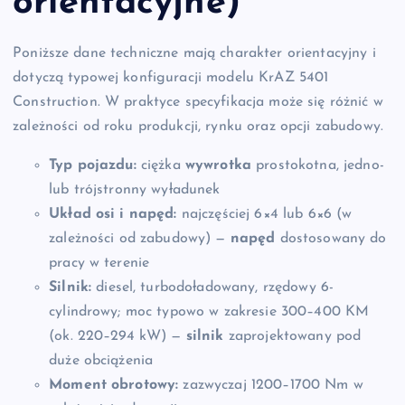
orientacyjne)
Poniższe dane techniczne mają charakter orientacyjny i
dotyczą typowej konfiguracji modelu KrAZ 5401
Construction. W praktyce specyfikacja może się różnić w
zależności od roku produkcji, rynku oraz opcji zabudowy.
Typ pojazdu:
ciężka
wywrotka
prostokotna, jedno-
lub trójstronny wyładunek
Układ osi i napęd:
najczęściej 6×4 lub 6×6 (w
zależności od zabudowy) —
napęd
dostosowany do
pracy w terenie
Silnik:
diesel, turbodoładowany, rzędowy 6-
cylindrowy; moc typowo w zakresie 300–400 KM
(ok. 220–294 kW) —
silnik
zaprojektowany pod
duże obciążenia
Moment obrotowy:
zazwyczaj 1200–1700 Nm w