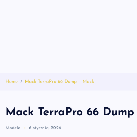
S
k
i
p
t
o
c
o
n
t
Home
Mack TerraPro 66 Dump – Mack
e
n
t
Mack TerraPro 66 Dump
Modele
6 stycznia, 2026