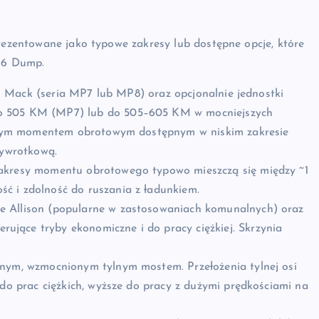
prezentowane jako typowe zakresy lub dostępne opcje, które
 66 Dump.
rki Mack (seria MP7 lub MP8) oraz opcjonalnie jednostki
do 505 KM (MP7) lub do 505–605 KM w mocniejszych
lidnym momentem obrotowym dostępnym w niskim zakresie
wywrotkową.
, zakresy momentu obrotowego typowo mieszczą się między ~1
ć i zdolność do ruszania z ładunkiem.
ie Allison (popularne w zastosowaniach komunalnych) oraz
jące tryby ekonomiczne i do pracy ciężkiej. Skrzynia
silnym, wzmocnionym tylnym mostem. Przełożenia tylnej osi
 do prac ciężkich, wyższe do pracy z dużymi prędkościami na