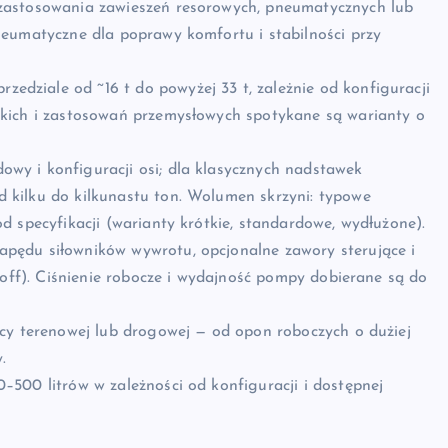
 zastosowania zawieszeń resorowych, pneumatycznych lub
eumatyczne dla poprawy komfortu i stabilności przy
rzedziale od ~16 t do powyżej 33 t, zależnie od konfiguracji
kich i zastosowań przemysłowych spotykane są warianty o
dowy i konfiguracji osi; dla klasycznych nadstawek
kilku do kilkunastu ton. Wolumen skrzyni: typowe
 specyfikacji (warianty krótkie, standardowe, wydłużone).
apędu siłowników wywrotu, opcjonalne zawory sterujące i
-off). Ciśnienie robocze i wydajność pompy dobierane są do
acy terenowej lub drogowej — od opon roboczych o dużiej
.
0–500 litrów w zależności od konfiguracji i dostępnej