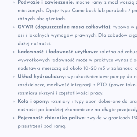
Podwozie i zawieszenie
: mocne ramy z możliwością
mieszanych. Opcje typu Camelback lub parabolic / pn
różnych obciążeniach.
GVWR (dopuszczalna masa całkowita)
: typowo w p
osi i lokalnych wymogów prawnych. Dla zabudów cięż
dużej nośności.
Ładowność i ładowność użytkowa
: zależna od zabu
wywrotkowych ładowność może w praktyce wynosić od 
nadstawki mieszczą od około 10–20 m3 w zależności od
Układ hydrauliczny
: wysokociśnieniowe pompy do n
rozdzielacze, możliwość integracji z PTO (power take
rozmiaru skrzyni i częstotliwości pracy.
Koła i opony
: rozmiary i typy opon dobierane do pr
nośności po bardziej ekonomiczne na długie przejazdy
Pojemność zbiornika paliwa
: zwykle w granicach 15
przestrzeni pod ramą.