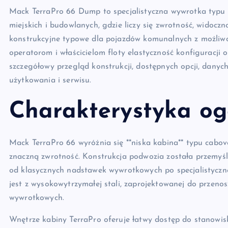
Mack TerraPro 66 Dump to specjalistyczna wywrotka typu
miejskich i budowlanych, gdzie liczy się zwrotność, widoczn
konstrukcyjne typowe dla pojazdów komunalnych z możliwoś
operatorom i właścicielom floty elastyczność konfiguracji
szczegółowy przegląd konstrukcji, dostępnych opcji, danyc
użytkowania i serwisu.
Charakterystyka og
Mack TerraPro 66 wyróżnia się **niska kabina** typu cabov
znaczną zwrotność. Konstrukcja podwozia została przemyś
od klasycznych nadstawek wywrotkowych po specjalistycz
jest z wysokowytrzymałej stali, zaprojektowanej do przen
wywrotkowych.
Wnętrze kabiny TerraPro oferuje łatwy dostęp do stanowisk