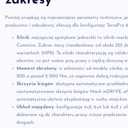
zakresy
Poniżej znajdują się najważniejsze parametry techniczne, 
producenci i zabudowcy oferują dla konfiguracji TerraPro
Silnik
: najczęściej spotykane jednostki to silniki ma
Cummins. Zakres mocy standardowo: od około 325 
wariantach (MP8). Te silniki charakteryzują się so
obrotów, co jest ważne przy pracy z ciężką skrzynią 
Moment obrotowy
: w zależności od modelu silnika
200 a ponad 2 000 Nm, co zapewnia dobrą trakcyjnoś
Skrzynia biegów
: dostępne automatyczne przekładn
zautomatyzowane skrzynie biegów Mack mDRIVE, oferu
automatyczna ułatwia eksploatację w ruchu miejskim.
Układ napędowy
: konfiguracje 4×2, 6×4 lub 6×2 z 
dobierane są do charakteru pracy: niższe przełożenia
drogach.