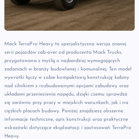
Mack TerraPro Heavy to specjalistyczna wersja znanej
serii pojazdów cab‑over od producenta Mack Trucks,
przygotowana z myślą o najbardziej wymagających
zadaniach w branży budowlanej i komunalnej. Ten model
wywrotki łączy w sobie kompaktową konstrukcję kabiny
nad silnikiem z rozbudowanymi opcjami zabudowy oraz
układami przeniesienia napędu, dzięki czemu sprawdza
się zarówno przy pracy w miejskich warunkach, jak i na
ciężkich placach budowy. Poniżej znajdziesz obszerne
informacje techniczne, opis konstrukcji oraz praktyczne
wskazówki dotyczące eksploatacji i zastosowań TerraPro
Heavy.