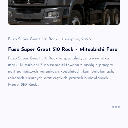
a
w
p
Fuso Super Great 510 Rock
7 sierpnia, 2026
i
Fuso Super Great 510 Rock – Mitsubishi Fuso
Fuso Super Great 510 Rock to specjalistyczna wywrotka
s
marki Mitsubishi Fuso zaprojektowana z myślą o pracy w
najtrudniejszych warunkach: kopalniach, kamieniołomach,
u
robotach ziemnych oraz ciężkich pracach budowlanych.
Model 510 Rock…