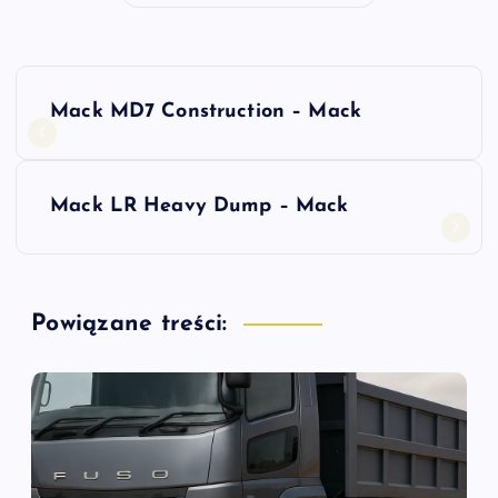
N
Mack MD7 Construction – Mack
a
w
Mack LR Heavy Dump – Mack
i
g
Powiązane treści:
a
c
j