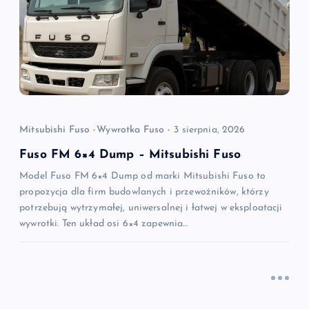
j
a
w
p
Mitsubishi Fuso
Wywrotka Fuso
3 sierpnia, 2026
i
Fuso FM 6×4 Dump – Mitsubishi Fuso
Model Fuso FM 6×4 Dump od marki Mitsubishi Fuso to
s
propozycja dla firm budowlanych i przewoźników, którzy
potrzebują wytrzymałej, uniwersalnej i łatwej w eksploatacji
u
wywrotki. Ten układ osi 6×4 zapewnia…