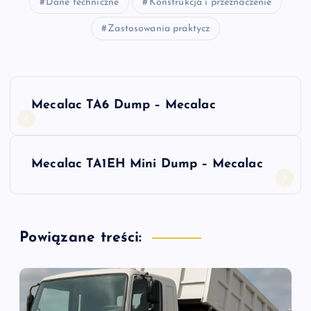
Dane techniczne
Konstrukcja i przeznaczenie
Zastosowania praktycz
N
Mecalac TA6 Dump – Mecalac
a
w
Mecalac TA1EH Mini Dump – Mecalac
i
g
Powiązane treści:
a
c