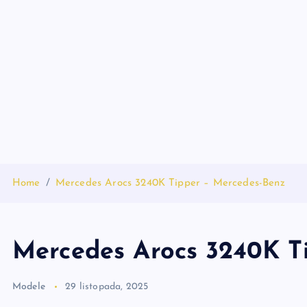
S
k
i
p
t
o
c
o
n
t
Home
Mercedes Arocs 3240K Tipper – Mercedes-Benz
e
n
t
Mercedes Arocs 3240K T
Modele
29 listopada, 2025