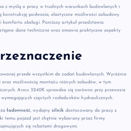
na z myślą o pracy w trudnych warunkach budowlanych i
ą konstrukcję podwozia, elastyczne możliwości zabudowy
 komfortu obsługi. Poniższy artykuł przedstawia
dostępne dane techniczne oraz omawia praktyczne aspekty
przeznaczenie
ktowanej przede wszystkim do zadań budowlanych. Wyróżnia
i oraz możliwością montażu różnych zabudów, w tym
icznych. Arocs 3240K sprawdza się zarówno przy przewozie
ych wymagających częstych rozładunków hydraulicznych.
uża
ładowność
, wydajny
silnik
dostosowany do pracy z
ki temu pojazd jest chętnie wybierany przez firmy
zajmujących się robotami drogowymi.