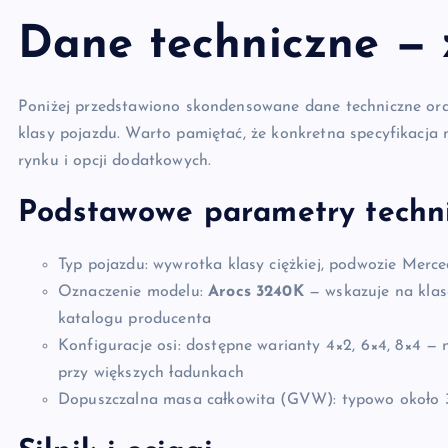
Dane techniczne — z
Poniżej przedstawiono skondensowane dane techniczne ora
klasy pojazdu. Warto pamiętać, że konkretna specyfikacja m
rynku i opcji dodatkowych.
Podstawowe parametry techn
Typ pojazdu: wywrotka klasy ciężkiej, podwozie Merc
Oznaczenie modelu:
Arocs 3240K
— wskazuje na klas
katalogu producenta
Konfiguracje osi: dostępne warianty 4×2, 6×4, 8×4 — 
przy większych ładunkach
Dopuszczalna masa całkowita (GVW): typowo około 32 