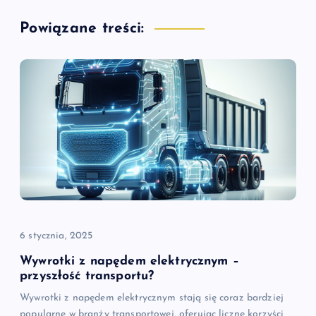
a
Powiązane treści:
c
j
a
w
p
i
6 stycznia, 2025
s
Wywrotki z napędem elektrycznym –
przyszłość transportu?
u
Wywrotki z napędem elektrycznym stają się coraz bardziej
popularne w branży transportowej, oferując liczne korzyści