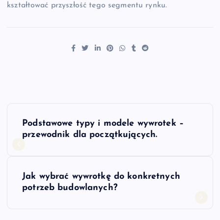
kształtować przyszłość tego segmentu rynku.
N
Podstawowe typy i modele wywrotek –
a
przewodnik dla początkujących.
w
Jak wybrać wywrotkę do konkretnych
i
potrzeb budowlanych?
g