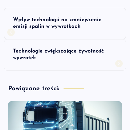
N
Wpływ technologii na zmniejszenie
a
emisji spalin w wywrotkach
w
Technologie zwiększające żywotność
i
wywrotek
g
a
Powiązane treści:
c
j
a