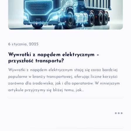
w
p
i
6 stycznia, 2025
s
Wywrotki z napędem elektrycznym –
przyszłość transportu?
u
Wywrotki z napędem elektrycznym stają się coraz bardziej
popularne w branży transportowej, oferując liczne korzyści
zarówno dla środowiska, jak i dla operatorów. W niniejszym
artykule przyjrzymy się bliżej temu, jak…