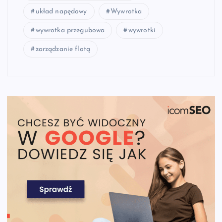
układ napędowy
Wywrotka
wywrotka przegubowa
wywrotki
zarządzanie flotą