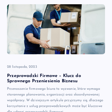
c
j
a
w
p
i
28 listopada, 2023
s
Przeprowadzki Firmowe – Klucz do
Sprawnego Przeniesienia Biznesu
u
Przenoszenie firmowego biura to wyzwanie, które wymaga
starannego planowania, organizacji oraz skoordynowanej
współpracy. W dzisiejszym artykule przyjrzymy się, dlaczego
korzystanie z usług przeprowadzkowych może być kluczowe
dla udanej przeprowadzki firmowej…