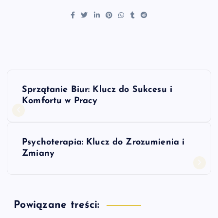
N
Sprzątanie Biur: Klucz do Sukcesu i
a
Komfortu w Pracy
w
Psychoterapia: Klucz do Zrozumienia i
i
Zmiany
g
a
Powiązane treści: