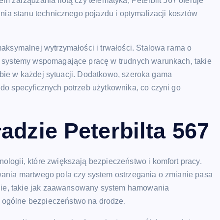
 zarządzania flotą czy telematyka, Peterbilt 567 oferuje
ania stanu technicznego pojazdu i optymalizacji kosztów
aksymalnej wytrzymałości i trwałości. Stalowa rama o
z systemy wspomagające pracę w trudnych warunkach, takie
 sobie w każdej sytuacji. Dodatkowo, szeroka gama
do specyficznych potrzeb użytkownika, co czyni go
adzie Peterbilta 567
logii, które zwiększają bezpieczeństwo i komfort pracy.
wania martwego pola czy system ostrzegania o zmianie pasa
ogie, takie jak zaawansowany system hamowania
 ogólne bezpieczeństwo na drodze.