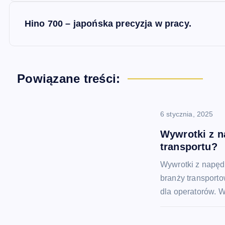
w
Hino 700 – japońska precyzja w pracy.
i
g
Powiązane treści:
a
6 stycznia, 2025
c
Wywrotki z n
transportu?
j
Wywrotki z napęde
branży transporto
a
dla operatorów. W
w