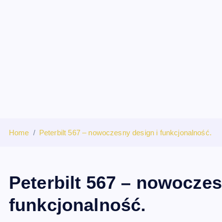
S
k
i
p
t
o
c
o
n
t
Home
Peterbilt 567 – nowoczesny design i funkcjonalność.
e
n
t
Peterbilt 567 – nowoczes
funkcjonalność.