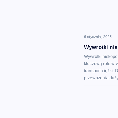
p
i
6 stycznia, 2025
s
Wywrotki nis
u
Wywrotki niskopo
kluczową rolę w w
transport ciężki. 
przewożenia duż