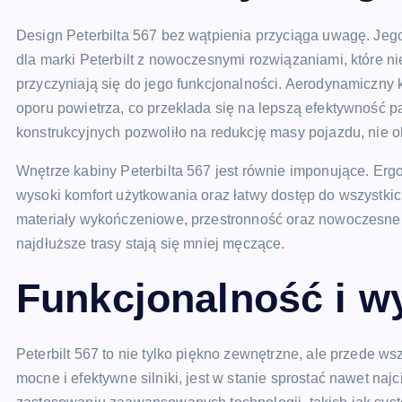
Design Peterbilta 567 bez wątpienia przyciąga uwagę. Jego
dla marki Peterbilt z nowoczesnymi rozwiązaniami, które ni
przyczyniają się do jego funkcjonalności. Aerodynamiczny k
oporu powietrza, co przekłada się na lepszą efektywność
konstrukcyjnych pozwoliło na redukcję masy pojazdu, nie ob
Wnętrze kabiny Peterbilta 567 jest równie imponujące. Er
wysoki komfort użytkowania oraz łatwy dostęp do wszystkic
materiały wykończeniowe, przestronność oraz nowoczesne 
najdłuższe trasy stają się mniej męczące.
Funkcjonalność i w
Peterbilt 567 to nie tylko piękno zewnętrzne, ale przede 
mocne i efektywne silniki, jest w stanie sprostać nawet n