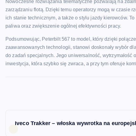
Nowoczesne rozwiązania telematyczne pozwalają na zdalne
zarządzaniu flotą. Dzięki temu operatorzy mogą w czasie r
ich stanie technicznym, a także o stylu jazdy kierowców. To
paliwa oraz zwiększenie ogólnej efektywności pracy.
Podsumowując, Peterbilt 567 to model, który dzięki połącz
zaawansowanych technologii, stanowi doskonały wybór dla
do zadań specjalnych. Jego uniwersalność, wytrzymałość ora
inwestycja, która szybko się zwraca, a przy tym oferuje ko
N
Iveco Trakker – włoska wywrotka na europejs
a