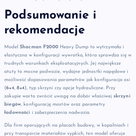
Podsumowanie i
rekomendacje
Model
Shacman
F2000
Heavy Dump to wytrzymała i
elastyczna w konfiguracji wywrotka, która sprawdza się w
trudnych warunkach eksploatacyjnych. Jej największe
atuty to mocne podwozie, wydajne jednostki napędowe i
możliwość dopasowania parametrów jak konfiguracja osi
(
6×4
,
8×4
), typ skrzyni czy opcje hydrauliczne. Przy
zakupie warto zwrócić uwagę na dobór właściwej
skrzyni
biegów
, konfigurację mostów oraz parametry
ładowności
i zabezpieczenia nadwozia.
Dla firm operujących na placach budowy, w kopalniach i
przy transporcie materiałów sypkich, ten model oferuje