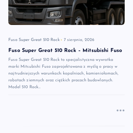
a
w
p
i
Fuso Super Great 510 Rock
7 sierpnia, 2026
Fuso Super Great 510 Rock – Mitsubishi Fuso
s
Fuso Super Great 510 Rock to specjalistyczna wywrotka
marki Mitsubishi Fuso zaprojektowana z myślą o pracy w
u
najtrudniejszych warunkach: kopalniach, kamieniołomach,
robotach ziemnych oraz ciężkich pracach budowlanych.
Model 510 Rock…