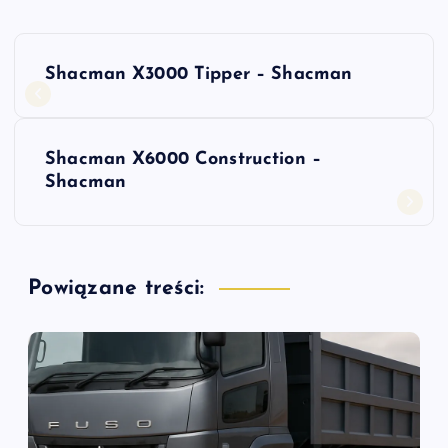
N
Shacman X3000 Tipper – Shacman
a
w
Shacman X6000 Construction –
Shacman
i
g
Powiązane treści:
a
c
j