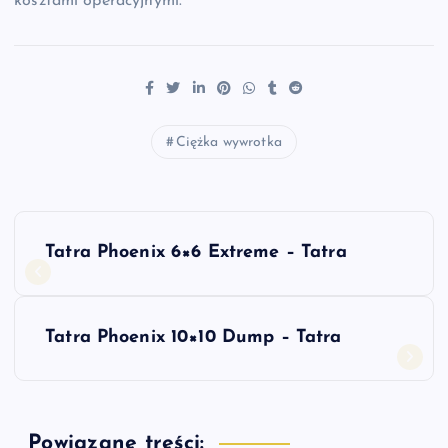
kosztami operacyjnymi.
Ciężka wywrotka
N
Tatra Phoenix 6×6 Extreme – Tatra
a
w
Tatra Phoenix 10×10 Dump – Tatra
i
g
Powiązane treści: