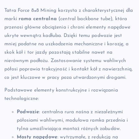
Tatra Force 8×8 Mining korzysta z charakterystycznej dla
marki
rama centralna
(central backbone tube), która
przenosi główne obciążenia i chroni elementy napędowe
ukryte wewnątrz kadłuba. Dzięki temu podwozie jest
mniej podatne na uszkodzenia mechaniczne i korozję, a
skok kół i tor jazdy pozostają stabilne nawet na
nierównym podłożu. Zastosowanie systemu wahliwych
półosi poprawia trakcyjność i kontakt kół z nawierzchnią,
co jest kluczowe w pracy poza utwardzonymi drogami.
Podstawowe elementy konstrukcyjne i rozwiązania
technologiczne:
Podwozie
: centralna rura nośna z niezależnymi
półosiami wahliwymi, modułowa ramka przednia i
tylna umożliwiająca montaż różnych zabudów.
Mosty napędowe
: wytrzymałe, z redukcją na