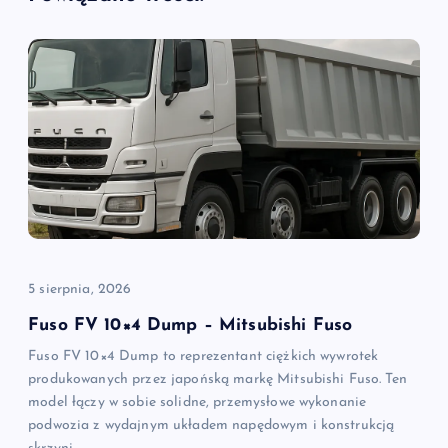
a
c
j
a
w
p
5 sierpnia, 2026
i
Fuso FV 10×4 Dump – Mitsubishi Fuso
Fuso FV 10×4 Dump to reprezentant ciężkich wywrotek
s
produkowanych przez japońską markę Mitsubishi Fuso. Ten
model łączy w sobie solidne, przemysłowe wykonanie
u
podwozia z wydajnym układem napędowym i konstrukcją