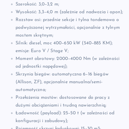
Szerokość: 3,0–3,2 m;
Wysokość: 3,3–4,0 m (zależnie od nadwozia i opon);
Rozstaw osi: przednie sekcje i tylna tandemowa o
podwyższonej wytrzymałości, opcjonalnie z tylnym
mostem skrętnym;
Silnik: diesel, moc 400–650 kW (540–885 KM);
emisje: Euro V / Stage V;
Moment obrotowy: 2000–4000 Nm (w zależności
od jednostki napędowej);
Skrzynia biegów: automatyczna 6–16 biegów
(Allison, ZF), opcjonalnie manualna/semi-
automatyczna;
Przełożenia mostów: dostosowane do pracy z
dużymi obciążeniami i trudną nawierzchnią;
Ładowność (payload): 25–50 t (w zależności od
konfiguracji i zabudowy);
Pojemność skrzyni ładunkowej: 15–30 m3;