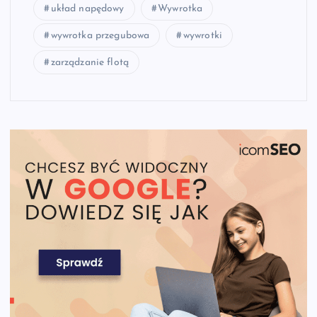
układ napędowy
Wywrotka
wywrotka przegubowa
wywrotki
zarządzanie flotą