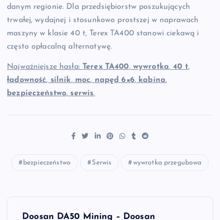
danym regionie. Dla przedsiębiorstw poszukujących
trwałej, wydajnej i stosunkowo prostszej w naprawach
maszyny w klasie 40 t, Terex TA400 stanowi ciekawą i
często opłacalną alternatywę.
Najważniejsze hasła:
Terex TA400
,
wywrotka
,
40 t
,
ładowność
,
silnik
,
moc
,
napęd 6×6
,
kabina
,
bezpieczeństwo
,
serwis
.
bezpieczeństwo
Serwis
wywrotka przegubowa
N
Doosan DA50 Mining – Doosan