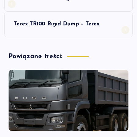
a
w
Terex TR100 Rigid Dump – Terex
i
g
Powiązane treści:
a
c
j
a
w