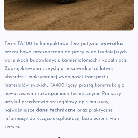
Terex TA400 to kompaktowa, lecz potężna
wywrotka
przegubowa przeznaczona do pracy w najtrudniejszych
warunkach budowlanych, kamieniołomach i kopalniach.
Zaprojektowana z myślą o niezawodności, łatwej
obsłudze i maksymalnej wydajności transportu
materiałów sypkich, TA400 łączy prostą konstrukcję z
nowoczesnymi rozwiązaniami technicznymi. Poniższy
artykuł przedstawia szczegółowy opis maszyny,
najważniejsze
dane techniczne
oraz praktyczne
informacje dotyczące eksploatacji, bezpieczeństwa i
serwisu.