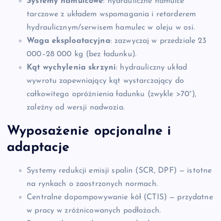
Systemy hamulcowe
: hydrauliczne hamulce
tarczowe z układem wspomagania i retarderem
hydraulicznym/serwisem hamulec w oleju w osi.
Waga eksploatacyjna
: zazwyczaj w przedziale 23
000–28 000 kg (bez ładunku).
Kąt wychylenia skrzyni
: hydrauliczny układ
wywrotu zapewniający kąt wystarczający do
całkowitego opróżnienia ładunku (zwykle >70°),
zależny od wersji nadwozia.
Wyposażenie opcjonalne i
adaptacje
Systemy redukcji emisji spalin (SCR, DPF) — istotne
na rynkach o zaostrzonych normach.
Centralne dopompowywanie kół (CTIS) — przydatne
w pracy w zróżnicowanych podłożach.