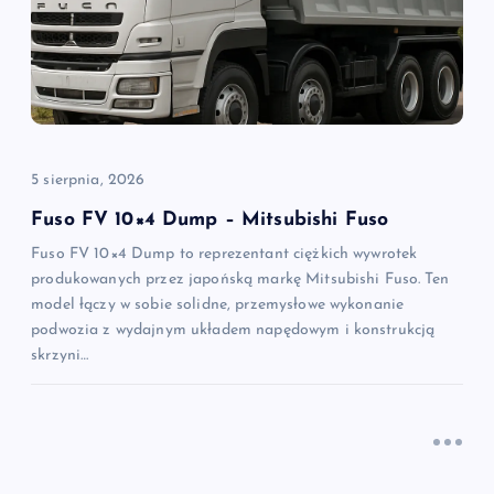
j
a
w
p
5 sierpnia, 2026
i
Fuso FV 10×4 Dump – Mitsubishi Fuso
Fuso FV 10×4 Dump to reprezentant ciężkich wywrotek
s
produkowanych przez japońską markę Mitsubishi Fuso. Ten
model łączy w sobie solidne, przemysłowe wykonanie
u
podwozia z wydajnym układem napędowym i konstrukcją
skrzyni…