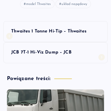
model Thwaites
układ napędowy
N
Thwaites 1 Tonne Hi-Tip – Thwaites
a
w
JCB 7T-1 Hi-Viz Dump – JCB
i
g
Powiązane treści:
a
c