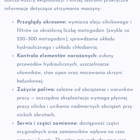
obniża koszty eksploatacji. Poniżej zebrano praktyczne
informacje dotyczące utrzymania maszyny:
Przeglądy okresowe:
wymiana oleju silnikowego i
filtrów co określoną liczbę motogodzin (zwykle co
250–500 motogodzin), sprawdzanie układu
hydraulicznego i układu chłodzenia;
Kontrola elementów narażonych:
osłony
przewodów hydraulicznych, uszczelniacze
siłowników, stan opon oraz mocowania skrzyni
ładunkowej;
Zużycie paliwa:
zależne od obciążenia i warunków
pracy — oszczędna eksploatacja wymaga płynnej
pracy silnika i unikania nadmiernych obciążeń przy
niskich obrotach;
Serwis i części zamienne:
dostępność części
oryginalnych oraz zamienników wpływa na czas