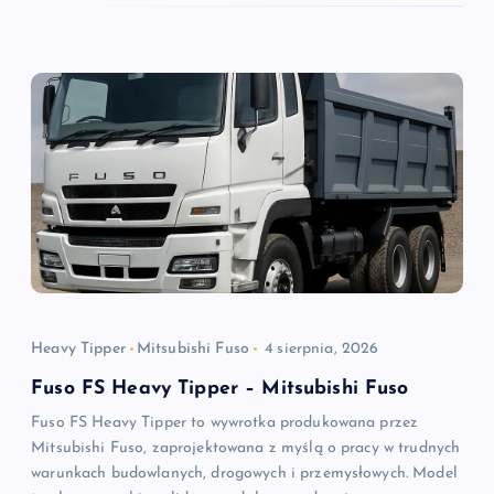
Heavy Tipper
Mitsubishi Fuso
4 sierpnia, 2026
Fuso FS Heavy Tipper – Mitsubishi Fuso
Fuso FS Heavy Tipper to wywrotka produkowana przez
Mitsubishi Fuso, zaprojektowana z myślą o pracy w trudnych
warunkach budowlanych, drogowych i przemysłowych. Model