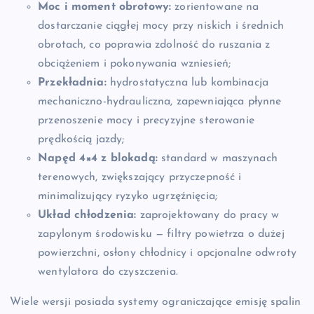
Moc i moment obrotowy:
zorientowane na
dostarczanie ciągłej mocy przy niskich i średnich
obrotach, co poprawia zdolność do ruszania z
obciążeniem i pokonywania wzniesień;
Przekładnia:
hydrostatyczna lub kombinacja
mechaniczno-hydrauliczna, zapewniająca płynne
przenoszenie mocy i precyzyjne sterowanie
prędkością jazdy;
Napęd 4×4 z blokadą:
standard w maszynach
terenowych, zwiększający przyczepność i
minimalizujący ryzyko ugrzęźnięcia;
Układ chłodzenia:
zaprojektowany do pracy w
zapylonym środowisku — filtry powietrza o dużej
powierzchni, osłony chłodnicy i opcjonalne odwroty
wentylatora do czyszczenia.
Wiele wersji posiada systemy ograniczające emisję spalin