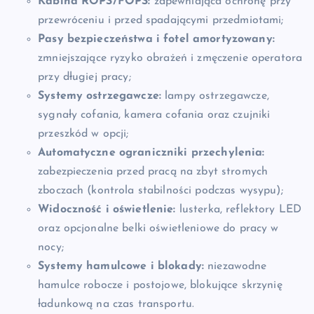
Kabina ROPS/FOPS:
zapewniająca ochronę przy
przewróceniu i przed spadającymi przedmiotami;
Pasy bezpieczeństwa i fotel amortyzowany:
zmniejszające ryzyko obrażeń i zmęczenie operatora
przy długiej pracy;
Systemy ostrzegawcze:
lampy ostrzegawcze,
sygnały cofania, kamera cofania oraz czujniki
przeszkód w opcji;
Automatyczne ograniczniki przechylenia:
zabezpieczenia przed pracą na zbyt stromych
zboczach (kontrola stabilności podczas wysypu);
Widoczność i oświetlenie:
lusterka, reflektory LED
oraz opcjonalne belki oświetleniowe do pracy w
nocy;
Systemy hamulcowe i blokady:
niezawodne
hamulce robocze i postojowe, blokujące skrzynię
ładunkową na czas transportu.