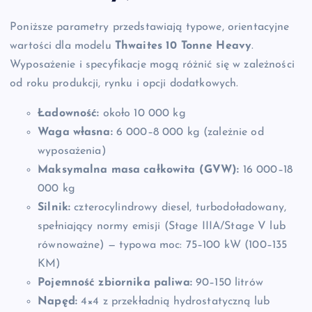
Poniższe parametry przedstawiają typowe, orientacyjne
wartości dla modelu
Thwaites 10 Tonne Heavy
.
Wyposażenie i specyfikacje mogą różnić się w zależności
od roku produkcji, rynku i opcji dodatkowych.
Ładowność:
około 10 000 kg
Waga własna:
6 000–8 000 kg (zależnie od
wyposażenia)
Maksymalna masa całkowita (GVW):
16 000–18
000 kg
Silnik:
czterocylindrowy diesel, turbodoładowany,
spełniający normy emisji (Stage IIIA/Stage V lub
równoważne) — typowa moc: 75–100 kW (100–135
KM)
Pojemność zbiornika paliwa:
90–150 litrów
Napęd:
4×4 z przekładnią hydrostatyczną lub