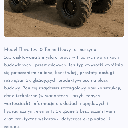
Model Thwaites 10 Tonne Heavy to maszyna
zaprojektowana z myślą o pracy w trudnych warunkach
budowlanych i przemysłowych. Ten typ wywrotki wyróżnia
się połączeniem solidnej konstrukcji, prostoty obsługi i
rozwiązań zwiększających produktywność na placu
budowy. Poniżej znajdziesz szczegółowy opis konstrukcji,
dane techniczne (w wariantach i przybliżonych
wartościach), informacje o układach napędowych i
hydraulicznym, elementy związane z bezpieczeństwem
oraz praktyczne wskazówki dotyczące eksploatacji i
zakupu.