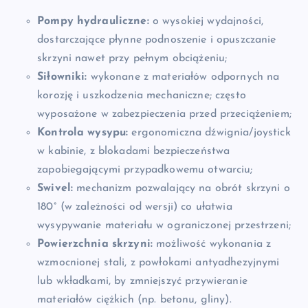
Pompy hydrauliczne:
o wysokiej wydajności,
dostarczające płynne podnoszenie i opuszczanie
skrzyni nawet przy pełnym obciążeniu;
Siłowniki:
wykonane z materiałów odpornych na
korozję i uszkodzenia mechaniczne; często
wyposażone w zabezpieczenia przed przeciążeniem;
Kontrola wysypu:
ergonomiczna dźwignia/joystick
w kabinie, z blokadami bezpieczeństwa
zapobiegającymi przypadkowemu otwarciu;
Swivel:
mechanizm pozwalający na obrót skrzyni o
180° (w zależności od wersji) co ułatwia
wysypywanie materiału w ograniczonej przestrzeni;
Powierzchnia skrzyni:
możliwość wykonania z
wzmocnionej stali, z powłokami antyadhezyjnymi
lub wkładkami, by zmniejszyć przywieranie
materiałów ciężkich (np. betonu, gliny).